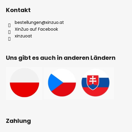
r
Kontakt
L
i
bestellungen
@
xinzuo.at
s
XinZuo auf Facebook
t
xinzuoat
e
Uns gibt es auch in anderen Ländern
Zahlung