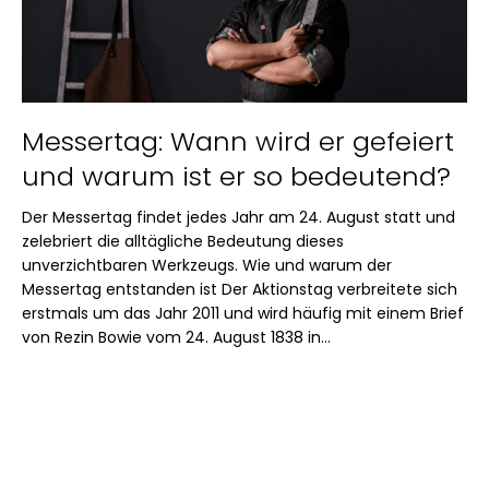
d
e
r
A
r
Messertag: Wann wird er gefeiert
t
und warum ist er so bedeutend?
i
k
Der Messertag findet jedes Jahr am 24. August statt und
e
zelebriert die alltägliche Bedeutung dieses
l
unverzichtbaren Werkzeugs. Wie und warum der
Messertag entstanden ist Der Aktionstag verbreitete sich
erstmals um das Jahr 2011 und wird häufig mit einem Brief
von Rezin Bowie vom 24. August 1838 in...