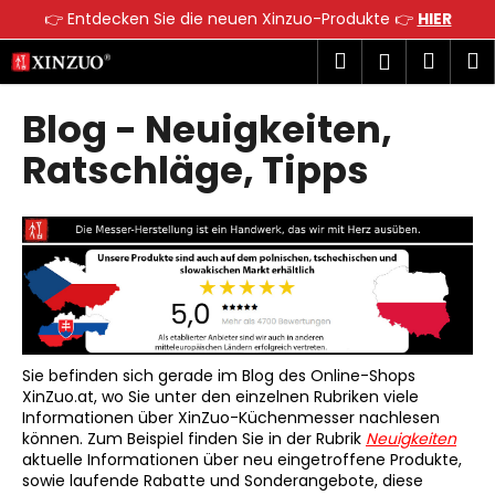
W
👉 Entdecken Sie die neuen Xinzuo-Produkte 👉
HIER
a
Zum
Zurück
Zurück
Suchen
Ware
M
Login
r
Inhalt
zum
zum
springen
e
Blog - Neuigkeiten,
W
n
a
k
Ratschläge, Tipps
s
o
s
r
u
b
c
h
e
n
S
Sie befinden sich gerade im Blog des Online-Shops
XinZuo.at, wo Sie unter den einzelnen Rubriken viele
i
Informationen über XinZuo-Küchenmesser nachlesen
e
können. Zum Beispiel finden Sie in der Rubrik
Neuigkeiten
?
aktuelle Informationen über neu eingetroffene Produkte,
sowie laufende Rabatte und Sonderangebote, diese