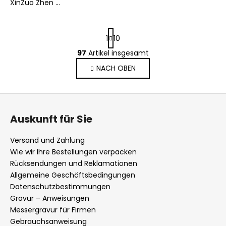
XinZuo Zhen ...
P
1
10
a
g
97
Artikel insgesamt
S
i
t
NACH OBEN
n
e
i
e
u
F
r
e
u
u
r
Auskunft für Sie
n
ß
e
g
l
z
Versand und Zahlung
e
e
Wie wir Ihre Bestellungen verpacken
m
i
Rücksendungen und Reklamationen
e
l
Allgemeine Geschäftsbedingungen
n
Datenschutzbestimmungen
e
t
Gravur – Anweisungen
e
Messergravur für Firmen
d
Gebrauchsanweisung
e