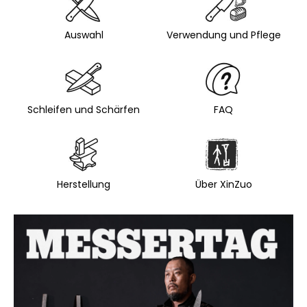
Auswahl
Verwendung und Pflege
Schleifen und Schärfen
FAQ
Herstellung
Über XinZuo
L
i
s
t
e