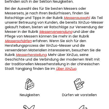
befinden sich in der Sektion Neuigkeiten.
Bei der Auswahl des für Sie besten Messers oder
Messersets, je nach Ihren Bedürfnissen, finden Sie
Ratschläge und Tipps in der Rubrik
Messerauswahl
. Als Teil
SUCHEN
unserer Betreuung von Kunden, die bereits XinZuo-Messer
gekauft haben, bieten wir Ratschläge zur Verwendung der
Messer in der Rubrik
Messerverwendung
und über die
Pflege von Messern können Sie mehr in der Rubrik
W
Messerschärfen
erfahren. Wenn Sie sich für den
i
Herstellungsprozess der XinZuo-Messer und die
r
verwendeten Materialien interessieren, besuchen Sie die
Rubrik
Messerherstellung
. Mehr über XinZuo, seine
e
Geschichte und die Verbindung der modernen Welt mit
m
der traditionellen Messerherstellung in der chinesischen
p
Stadt Yangjiang finden Sie im
Über XinZuo
.
f
e
h
l
e
Neuigkeiten
Dürfen wir vorstellen
n