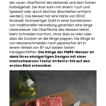
wird beidseitig von SuS410-Edelstahl geschützt (auf
diesem Stahl können kleine Rostflecken auftreten,
wenn er nicht gut abgetrocknet wird - dies liegt an
der rauen Oberfläche des Materials und dem hohen
Karbidgehalt. Der Rost kann mit einem Tuch und
Speiseöl oder durch leichtes Abschleifen entfernt
werden). Das Messer hat eine Härte von 60±2
Rockwell. Hochwertiger Stahl in einer Kombination
von traditioneller Herstellung garantiert eine lange
Lebensdauer. Die Oberfläche des Messers bietet
beim Schneiden Komfort, ohne dass es reibt oder
dass die Zutaten an die Klinge pappen. Die Klinge ist
von Messerschmieden nach japanischer Art in
einem Winkel von 15° auf beiden Seiten
handgeschliffen.
Die Klinge der PM8S-Messer ist
dank ihres einzigartigen Designs mit einer
mattschwarzen Textur im Retro-Stil auf den
ersten Blick erkennbar.