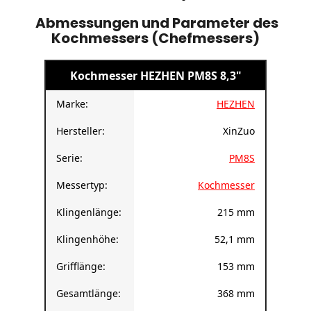
mit Öl beseitigen. Wenn Sie Rost entfernen
möchten, empfehlen wir, auf die Klinge ein
lebensmittelechtes Öl aufzutragen.
Abmessungen und Parameter des
Kochmessers (Chefmessers)
Kochmesser HEZHEN PM8S 8,3"
Marke:
HEZHEN
Hersteller:
XinZuo
Serie:
PM8S
Messertyp:
Kochmesser
Klingenlänge:
215 mm
Klingenhöhe:
52,1 mm
Grifflänge:
153 mm