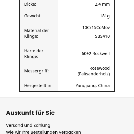
Gesamtlänge:
368 mm
Dicke:
2.4 mm
Gewicht:
181g
10Cr15CoMov
Material der
Klinge:
SuS410
Härte der
60±2 Rockwell
Klinge:
Rosewood
Messergriff:
(Palisanderholz)
Hergestellt in:
Yangjiang, China
F
u
Auskunft für Sie
ß