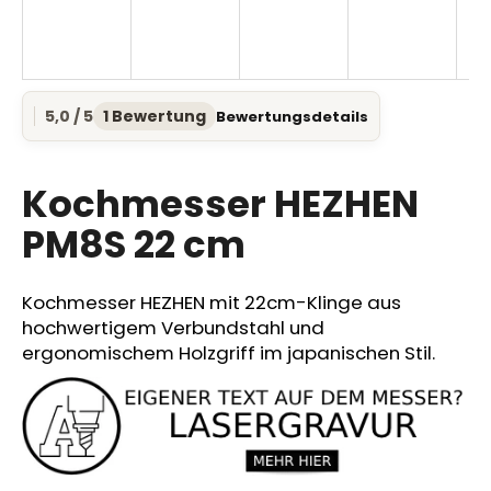
SUCHEN
5,0 / 5
1 Bewertung
Bewertungsdetails
Die
durchschnittliche
Produktbewertung
W
ist
Kochmesser HEZHEN
i
5,0
r
von
PM8S 22 cm
e
5
Sternen.
m
p
Kochmesser HEZHEN mit 22cm-Klinge aus
f
hochwertigem Verbundstahl und
e
ergonomischem Holzgriff im japanischen Stil.
h
l
e
n