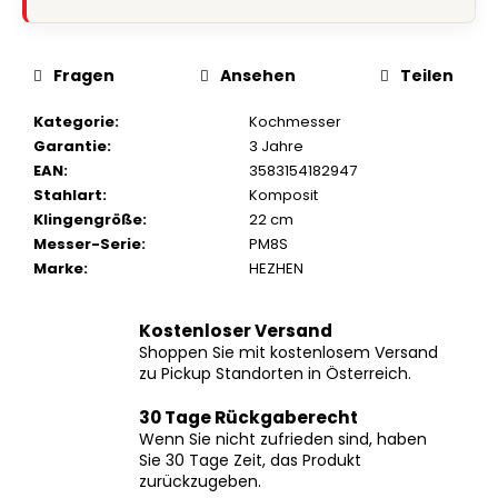
‹
›
Geschäftsbewertungen anzeigen
Fragen
Ansehen
Teilen
Kategorie
:
Kochmesser
Garantie
:
3 Jahre
EAN
:
3583154182947
Stahlart
:
Komposit
Klingengröße
:
22 cm
Messer-Serie
:
PM8S
Marke
:
HEZHEN
Kostenloser Versand
Shoppen Sie mit kostenlosem Versand
zu Pickup Standorten in Österreich.
30 Tage Rückgaberecht
Wenn Sie nicht zufrieden sind, haben