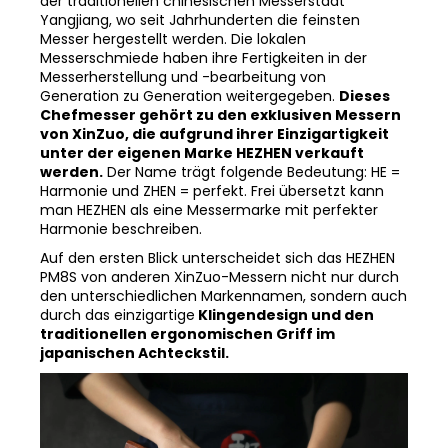
Das Kochmesser HEZHEN PM8S 22 cm stammt aus
der traditionellen chinesischen Messerstadt
Yangjiang, wo seit Jahrhunderten die feinsten
Messer hergestellt werden. Die lokalen
Messerschmiede haben ihre Fertigkeiten in der
Messerherstellung und -bearbeitung von
Generation zu Generation weitergegeben.
Dieses
Chefmesser gehört zu den exklusiven Messern
von XinZuo, die aufgrund ihrer Einzigartigkeit
unter der eigenen Marke HEZHEN verkauft
werden.
Der Name trägt folgende Bedeutung: HE =
Harmonie und ZHEN = perfekt. Frei übersetzt kann
man HEZHEN als eine Messermarke mit perfekter
Harmonie beschreiben.
Auf den ersten Blick unterscheidet sich das HEZHEN
PM8S von anderen XinZuo-Messern nicht nur durch
den unterschiedlichen Markennamen, sondern auch
durch das einzigartige
Klingendesign und den
traditionellen ergonomischen Griff im
japanischen Achteckstil.