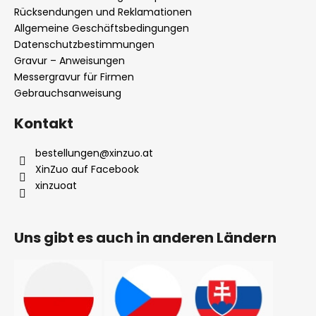
z
Versand und Zahlung
e
Wie wir Ihre Bestellungen verpacken
i
Rücksendungen und Reklamationen
l
Allgemeine Geschäftsbedingungen
Datenschutzbestimmungen
e
Gravur – Anweisungen
Messergravur für Firmen
Gebrauchsanweisung
Kontakt
bestellungen
@
xinzuo.at
XinZuo auf Facebook
xinzuoat
Uns gibt es auch in anderen Ländern