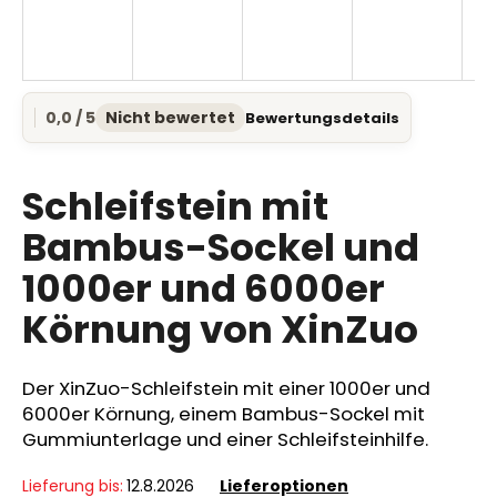
SUCHEN
0,0 / 5
Nicht bewertet
Bewertungsdetails
Die
durchschnittliche
Produktbewertung
W
ist
Schleifstein mit
i
0,0
r
von
Bambus-Sockel und
e
5
1000er und 6000er
Sternen.
m
p
Körnung von XinZuo
f
e
h
Der XinZuo-Schleifstein mit einer 1000er und
l
6000er Körnung, einem Bambus-Sockel mit
e
Gummiunterlage und einer Schleifsteinhilfe.
n
Lieferung bis:
12.8.2026
Lieferoptionen