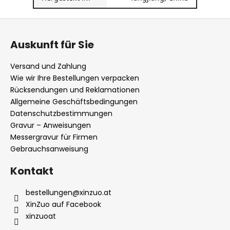
F
u
Auskunft für Sie
ß
z
Versand und Zahlung
e
Wie wir Ihre Bestellungen verpacken
i
Rücksendungen und Reklamationen
l
Allgemeine Geschäftsbedingungen
Datenschutzbestimmungen
e
Gravur – Anweisungen
Messergravur für Firmen
Gebrauchsanweisung
Kontakt
bestellungen
@
xinzuo.at
XinZuo auf Facebook
xinzuoat