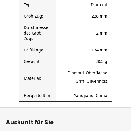
Grob Zug:
228 mm
Durchmesser
des Grob
12 mm
Zugs:
Grifflänge:
134 mm
Gewicht:
365 g
Diamant-Oberfläche
Material:
Griff: Olivenholz
Hergestellt in:
Yangjiang, China
F
u
Auskunft für Sie
ß
z
Versand und Zahlung