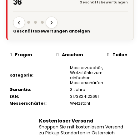
‹
›
Geschäftsbewertungen anzeigen
Fragen
Ansehen
Teilen
Messerzubehör
,
Wetzstähle zum
Kategorie
:
einfachen
Messerschärfen
Garantie
:
3 Jahre
EAN
:
3173324122691
Messerschärfer
:
Wetzstahl
Kostenloser Versand
Shoppen Sie mit kostenlosem Versand
zu Pickup Standorten in Österreich.
30 Tage Rückgaberecht