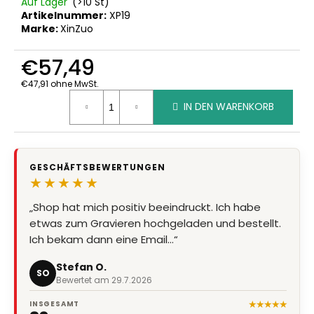
Auf Lager
(>10 St)
Artikelnummer:
XP19
Marke:
XinZuo
€57,49
€47,91 ohne MwSt.
Verkaufspreis:
IN DEN WARENKORB
GESCHÄFTSBEWERTUNGEN
★★★★★
„Shop hat mich positiv beeindruckt. Ich habe
„Super Qualität, Preis Leistung stimmt, Lieferung
etwas zum Gravieren hochgeladen und bestellt.
super schnell“
Ich bekam dann eine Email…“
Marion Eder
ME
Bewertet am 8.7.2026
Stefan O.
SO
Bewertet am 29.7.2026
★★★★★
INSGESAMT
36
Geschäftsbewertungen