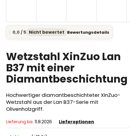
SUCHEN
0,0 / 5
Nicht bewertet
Bewertungsdetails
Die
durchschnittliche
Produktbewertung
W
ist
Wetzstahl XinZuo Lan
i
0,0
r
von
B37 mit einer
e
5
Diamantbeschichtung
Sternen.
m
p
f
Hochwertiger diamantbeschichteter XinZuo-
e
Wetzstahl aus der Lan B37-Serie mit
h
Olivenholzgriff.
l
e
Lieferung bis:
11.8.2026
Lieferoptionen
n