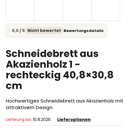
SUCHEN
0,0 / 5
Nicht bewertet
Bewertungsdetails
Die
durchschnittliche
Produktbewertung
W
ist
Schneidebrett aus
i
0,0
r
von
Akazienholz 1 -
e
5
rechteckig 40,8×30,8
Sternen.
m
p
cm
f
e
h
Hochwertiges Schneidebrett aus Akazienholz mit
l
attraktivem Design.
e
n
Lieferung bis:
10.8.2026
Lieferoptionen