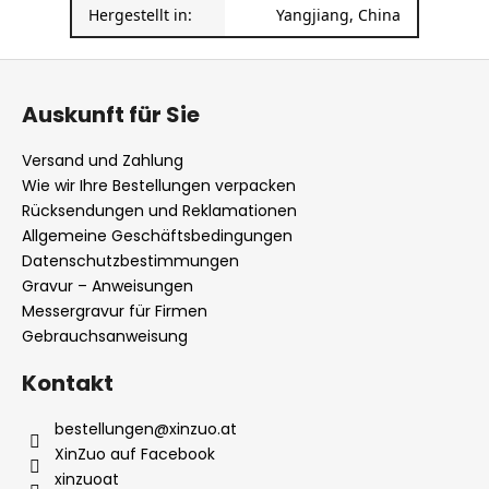
Hergestellt in:
Yangjiang, China
F
u
Auskunft für Sie
ß
z
Versand und Zahlung
e
Wie wir Ihre Bestellungen verpacken
i
Rücksendungen und Reklamationen
l
Allgemeine Geschäftsbedingungen
Datenschutzbestimmungen
e
Gravur – Anweisungen
Messergravur für Firmen
Gebrauchsanweisung
Kontakt
bestellungen
@
xinzuo.at
XinZuo auf Facebook
xinzuoat