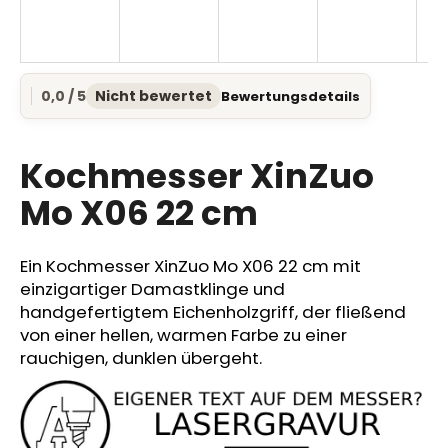
SUCHEN
0,0 / 5
Nicht bewertet
Bewertungsdetails
Die
durchschnittliche
Produktbewertung
W
ist
Kochmesser XinZuo
0,0
i
von
Mo X06 22 cm
r
5
e
Sternen.
m
Ein Kochmesser XinZuo Mo X06 22 cm mit
p
einzigartiger Damastklinge und
f
handgefertigtem Eichenholzgriff, der fließend
e
von einer hellen, warmen Farbe zu einer
h
rauchigen, dunklen übergeht.
l
e
n