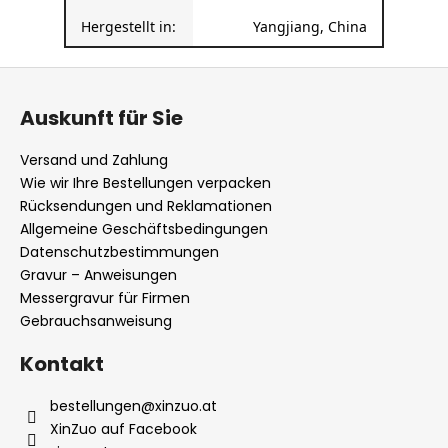
Hergestellt in:
Yangjiang, China
F
u
Auskunft für Sie
ß
z
Versand und Zahlung
e
Wie wir Ihre Bestellungen verpacken
i
Rücksendungen und Reklamationen
l
Allgemeine Geschäftsbedingungen
Datenschutzbestimmungen
e
Gravur – Anweisungen
Messergravur für Firmen
Gebrauchsanweisung
Kontakt
bestellungen
@
xinzuo.at
XinZuo auf Facebook
xinzuoat