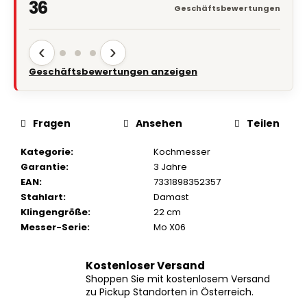
‹
›
Geschäftsbewertungen anzeigen
Fragen
Ansehen
Teilen
Kategorie
:
Kochmesser
Garantie
:
3 Jahre
EAN
:
7331898352357
Stahlart
:
Damast
Klingengröße
:
22 cm
Messer-Serie
:
Mo X06
Kostenloser Versand
Shoppen Sie mit kostenlosem Versand
zu Pickup Standorten in Österreich.
30 Tage Rückgaberecht