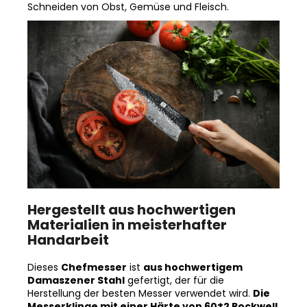
Hergestellt aus hochwertigen
Materialien in meisterhafter
Handarbeit
Dieses
Chefmesser
ist
aus hochwertigem
Damaszener Stahl
gefertigt, der für die
Herstellung der besten Messer verwendet wird.
Die
Messerklinge mit einer Härte von 60±2 Rockwell
besteht aus 67 Lagen.
Hochwertiger Stahl in einer