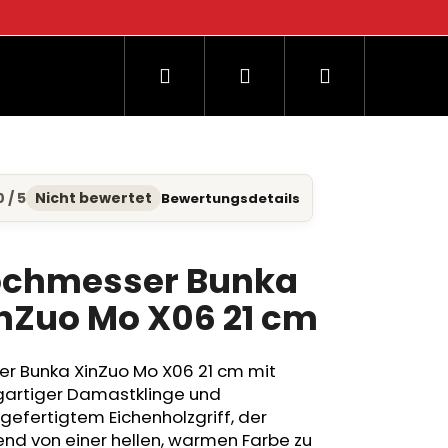
Suchen
Login
Warenkorb
og
0 / 5
Nicht bewertet
Bewertungsdetails
hschnittliche
duktbewertung
chmesser Bunka
nZuo Mo X06 21 cm
nen.
er Bunka XinZuo Mo X06 21 cm mit
igartiger Damastklinge und
efertigtem Eichenholzgriff, der
end von einer hellen, warmen Farbe zu