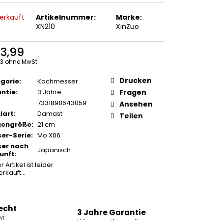
erkauft
Artikelnummer:
Marke:
XN210
XinZuo
3,99
3 ohne MwSt.
ufspreis:
Drucken
gorie
:
Kochmesser
ntie
:
3 Jahre
Fragen
7331898643059
Ansehen
lart
:
Damast
Teilen
gengröße
:
21 cm
er-Serie
:
Mo X06
er nach
Japanisch
unft
:
r Artikel ist leider
erkauft…
echt
3 Jahre Garantie
ht