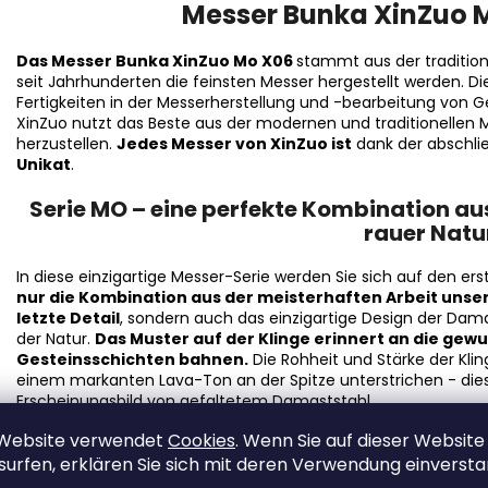
Messer Bunka XinZuo M
Das Messer Bunka XinZuo Mo X06
stammt aus der tradition
seit Jahrhunderten die feinsten Messer hergestellt werden. D
Fertigkeiten in der Messerherstellung und -bearbeitung von 
XinZuo nutzt das Beste aus der modernen und traditionellen 
herzustellen.
Jedes Messer von XinZuo ist
dank der abschli
Unikat
.
Serie MO – eine perfekte Kombination au
rauer Natu
In diese einzigartige Messer-Serie werden Sie sich auf den erst
nur die Kombination aus der meisterhaften Arbeit unser
letzte Detail
, sondern auch das einzigartige Design der Damas
der Natur.
Das Muster auf der Klinge erinnert an die gewu
Gesteinsschichten bahnen.
Die Rohheit und Stärke der Kl
einem markanten Lava-Ton an der Spitze unterstrichen - die
Erscheinungsbild von gefaltetem Damaststahl.
Die Einzigartigkeit dieser Messerserie wird durch den h
 Website verwendet
Cookies
. Wenn Sie auf dieser Website
einzigartigem Design unterstrichen - er geht von helle
surfen, erklären Sie sich mit deren Verwendung einverst
Feuerfinish über.
Großer Wert wurde auf perfekte Ergonom