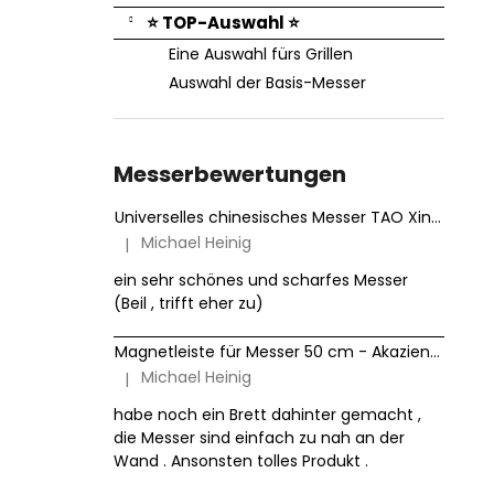
⭐ TOP-Auswahl ⭐
Eine Auswahl fürs Grillen
Auswahl der Basis-Messer
Messerbewertungen
Universelles chinesisches Messer TAO XinZuo Jiang B46D 18 cm
Michael Heinig
|
Die Produktbewertung beträgt 5 von 5 Sternen.
ein sehr schönes und scharfes Messer
(Beil , trifft eher zu)
Magnetleiste für Messer 50 cm - Akazienholz HezHen
Michael Heinig
|
Die Produktbewertung beträgt 5 von 5 Sternen.
habe noch ein Brett dahinter gemacht ,
die Messer sind einfach zu nah an der
Wand . Ansonsten tolles Produkt .