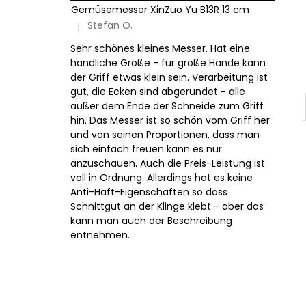
Gemüsemesser XinZuo Yu B13R 13 cm
Stefan O.
|
Die Produktbewertung beträgt 5 von 5 Sternen.
Sehr schönes kleines Messer. Hat eine
handliche Größe - für große Hände kann
der Griff etwas klein sein. Verarbeitung ist
gut, die Ecken sind abgerundet - alle
außer dem Ende der Schneide zum Griff
hin. Das Messer ist so schön vom Griff her
und von seinen Proportionen, dass man
sich einfach freuen kann es nur
anzuschauen. Auch die Preis-Leistung ist
voll in Ordnung. Allerdings hat es keine
Anti-Haft-Eigenschaften so dass
Schnittgut an der Klinge klebt - aber das
kann man auch der Beschreibung
entnehmen.