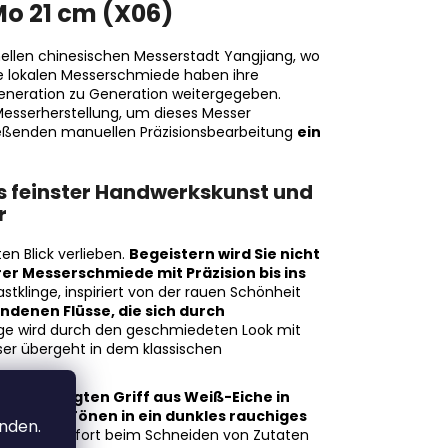
o 21 cm (X06)
ellen chinesischen Messerstadt Yangjiang, wo
ie lokalen Messerschmiede haben ihre
Generation zu Generation weitergegeben.
Messerherstellung, um dieses Messer
eßenden manuellen Präzisionsbearbeitung
ein
s feinster Handwerkskunst und
r
en Blick verlieben.
Begeistern wird Sie nicht
er Messerschmiede mit Präzision bis ins
tklinge, inspiriert von der rauen Schönheit
ndenen Flüsse, die sich durch
inge wird durch den geschmiedeten Look mit
ser übergeht in dem klassischen
andgefertigten Griff aus Weiß-Eiche in
n warmen Tönen in ein dunkles rauchiges
anden.
ie und Komfort beim Schneiden von Zutaten