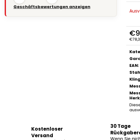
Geschäftsbewertungen anzeigen
Ausv
€9
€78,3
Verka
Kate
Gara
EAN
:
Stah
Klin
Mess
Mess
Herk
Diese
ausv
30 Tage
Kostenloser
Rückgaber
Versand
Wenn Sie nic