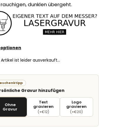
 rauchigen, dunklen übergeht.
roptionen
 Artikel ist leider ausverkauft…
eschenktipp
rsönliche Gravur hinzufügen
Text
Logo
Ohne
gravieren
gravieren
Gravur
(+€12)
(+€20)