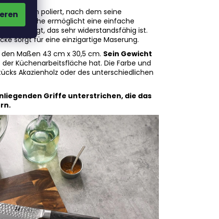
n Verfahren poliert, nach dem seine
eren
che Oberfläche ermöglicht eine einfache
z gefertigt, das sehr widerstandsfähig ist.
cke sorgt für eine einzigartige Maserung.
it den Maßen 43 cm x 30,5 cm.
Sein Gewicht
uf der Küchenarbeitsfläche hat. Die Farbe und
tücks Akazienholz oder des unterschiedlichen
nliegenden Griffe unterstrichen, die das
rn.