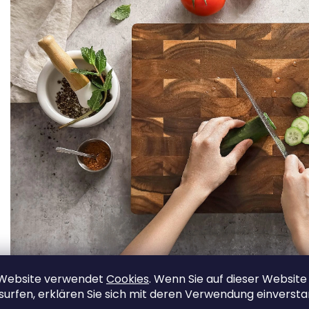
 Website verwendet
Cookies
. Wenn Sie auf dieser Website
surfen, erklären Sie sich mit deren Verwendung einverst
Es ist leicht zu reinigen und hat eine perf