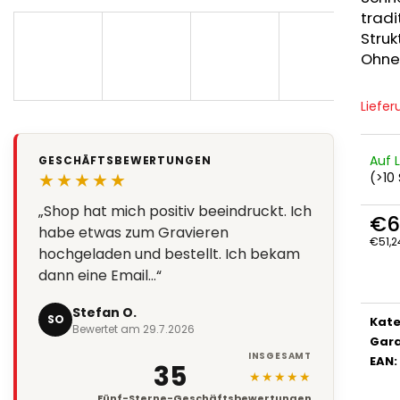
tradi
Struk
Ohne
Liefer
Auf 
GESCHÄFTSBEWERTUNGEN
★★★★★
(>10 
„Shop hat mich positiv beeindruckt. Ich
„Super Qualität, Preis Leistung stimmt,
€6
habe etwas zum Gravieren
Lieferung super schnell“
€51,2
hochgeladen und bestellt. Ich bekam
Verka
Marion Eder
dann eine Email…“
ME
Bewertet am 8.7.2026
Stefan O.
SO
Kate
Bewertet am 29.7.2026
Gara
INSGESAMT
EAN
:
35
★★★★★
Fünf-Sterne-Geschäftsbewertungen