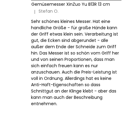
Gemüsemesser XinZuo Yu B13R 13 cm
Stefan O.
|
Die Produktbewertung beträgt 5 von 5 Sternen.
Sehr schönes kleines Messer. Hat eine
handliche Größe - für große Hände kann
der Griff etwas klein sein. Verarbeitung ist
gut, die Ecken sind abgerundet - alle
außer dem Ende der Schneide zum Griff
hin. Das Messer ist so schön vom Griff her
und von seinen Proportionen, dass man
sich einfach freuen kann es nur
anzuschauen. Auch die Preis-Leistung ist
voll in Ordnung. Allerdings hat es keine
Anti-Haft-Eigenschaften so dass
Schnittgut an der Klinge klebt - aber das
kann man auch der Beschreibung
entnehmen.