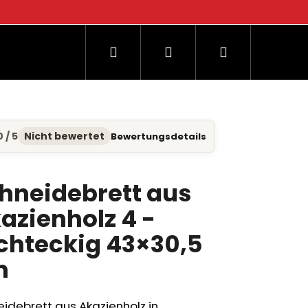
Suchen
Login
Warenkorb
og
0 / 5
Nicht bewertet
Bewertungsdetails
hschnittliche
duktbewertung
hneidebrett aus
azienholz 4 -
nen.
chteckig 43×30,5
m
idebrett aus Akazienholz in