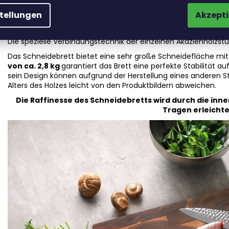
Jedes Schneidebrett wird in einem einzigartigen, mehrstufige
stellungen
Akzepti
Oberfläche
, einschließlich der Kanten,
glatt ist
. Die natürli
Reinigung.
Das Brett ist 3,5 cm dick
und aus hochwertigem Hol
Die spezielle Verbindungstechnik der einzelnen Akazienholzstü
Das Schneidebrett bietet eine sehr große Schneidefläche m
von ca. 2,8 kg
garantiert das Brett eine perfekte Stabilität a
sein Design können aufgrund der Herstellung eines anderen S
Alters des Holzes leicht von den Produktbildern abweichen.
Die Raffinesse des Schneidebretts wird durch die inne
Tragen erleichte