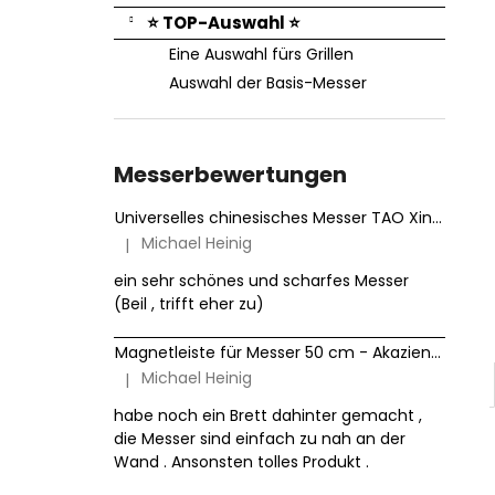
⭐ TOP-Auswahl ⭐
Eine Auswahl fürs Grillen
Auswahl der Basis-Messer
Messerbewertungen
Universelles chinesisches Messer TAO XinZuo Jiang B46D 18 cm
Michael Heinig
|
Die Produktbewertung beträgt 5 von 5 Sternen.
ein sehr schönes und scharfes Messer
(Beil , trifft eher zu)
Magnetleiste für Messer 50 cm - Akazienholz HezHen
Michael Heinig
|
Die Produktbewertung beträgt 5 von 5 Sternen.
habe noch ein Brett dahinter gemacht ,
die Messer sind einfach zu nah an der
Wand . Ansonsten tolles Produkt .