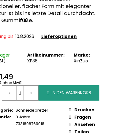
tioneller, flacher Form mit eleganter
tur ist bis ins letzte Detail durchdacht.
 Gummifüße.
ung bis:
10.8.2026
Lieferoptionen
Lager
Artikelnummer:
Marke:
St)
XP36
XinZuo
1,49
4 ohne MwSt.
ufspreis:
IN DEN WARENKORB
Drucken
gorie
:
Schneidebretter
ntie
:
3 Jahre
Fragen
7331898769018
Ansehen
Teilen