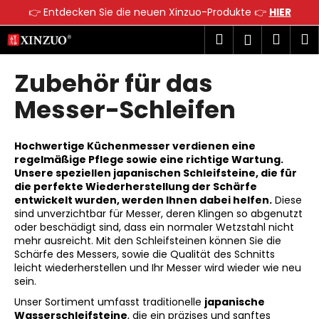
W
👉 Entdecken Sie die neuen Xinzuo-Produkte 👉
HIER
a
Zum
Zurück
Zurück
Suchen
Ware
M
Login
r
Inhalt
zum
zum
springen
e
Zubehör für das
W
n
a
k
Messer-Schleifen
s
o
s
r
Hochwertige Küchenmesser verdienen eine
u
b
regelmäßige Pflege sowie eine richtige Wartung.
c
Unsere speziellen japanischen Schleifsteine, die für
h
die perfekte Wiederherstellung der Schärfe
entwickelt wurden, werden Ihnen dabei helfen.
Diese
e
sind unverzichtbar für Messer, deren Klingen so abgenutzt
n
oder beschädigt sind, dass ein normaler Wetzstahl nicht
S
mehr ausreicht. Mit den Schleifsteinen können Sie die
Schärfe des Messers, sowie die Qualität des Schnitts
i
leicht wiederherstellen und Ihr Messer wird wieder wie neu
e
sein.
?
Unser Sortiment umfasst traditionelle
japanische
Wasserschleifsteine
, die ein präzises und sanftes