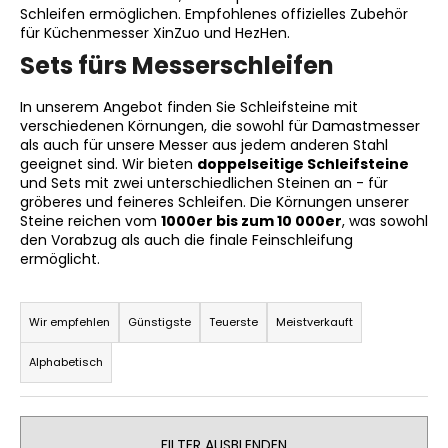
Schleifen ermöglichen. Empfohlenes offizielles Zubehör
für Küchenmesser XinZuo und HezHen.
Sets fürs Messerschleifen
SUCHEN
In unserem Angebot finden Sie Schleifsteine mit
verschiedenen Körnungen, die sowohl für Damastmesser
als auch für unsere Messer aus jedem anderen Stahl
W
geeignet sind. Wir bieten
doppelseitige Schleifsteine
i
und Sets mit zwei unterschiedlichen Steinen an - für
gröberes und feineres Schleifen. Die Körnungen unserer
r
Steine reichen vom
1000er bis zum 10 000er
, was sowohl
e
den Vorabzug als auch die finale Feinschleifung
m
ermöglicht.
p
f
P
e
r
Wir empfehlen
Günstigste
Teuerste
Meistverkauft
h
o
l
Alphabetisch
d
e
u
n
k
FILTER AUSBLENDEN