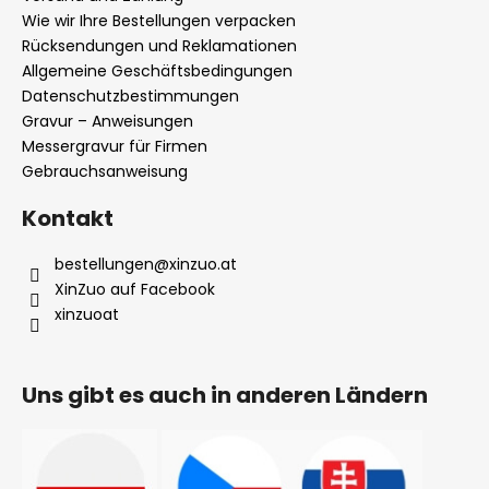
e
r
Wie wir Ihre Bestellungen verpacken
i
L
Rücksendungen und Reklamationen
i
l
Allgemeine Geschäftsbedingungen
s
Datenschutzbestimmungen
e
t
Gravur – Anweisungen
e
Messergravur für Firmen
Gebrauchsanweisung
Kontakt
bestellungen
@
xinzuo.at
XinZuo auf Facebook
xinzuoat
Uns gibt es auch in anderen Ländern