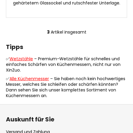
gehärtetem Glassockel und rutschfester Unterlage.
3
Artikel insgesamt
S
t
Tipps
e
u
✅
Wetzstähle
– Premium-Wetzstähle für schnelles und
e
einfaches Schärfen von Küchenmessern, nicht nur von
r
XinZuo.
e
✅
Alle Küchenmesser
– Sie haben noch kein hochwertiges
l
Messer, welches Sie schleifen oder schärfen könnten?
e
Dann sehen Sie sich unser komplettes Sortiment von
m
Küchenmessern an.
e
n
F
t
u
Auskunft für Sie
e
ß
d
z
Versand und Zahlung
e