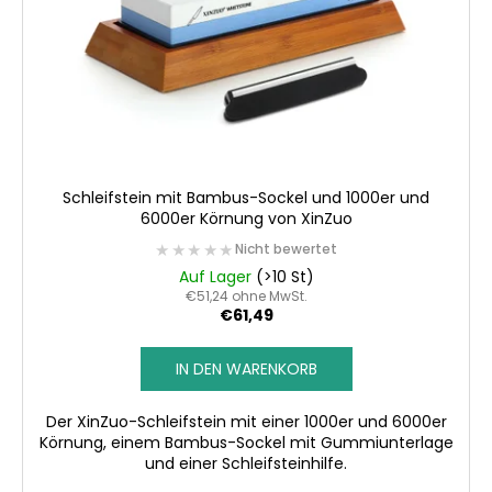
e
r
P
r
o
d
u
Schleifstein mit Bambus-Sockel und 1000er und
k
6000er Körnung von XinZuo
t
★★★★★
★★★★★
Nicht bewertet
e
Auf Lager
(>10 St)
€51,24 ohne MwSt.
€61,49
IN DEN WARENKORB
Der XinZuo-Schleifstein mit einer 1000er und 6000er
Körnung, einem Bambus-Sockel mit Gummiunterlage
und einer Schleifsteinhilfe.