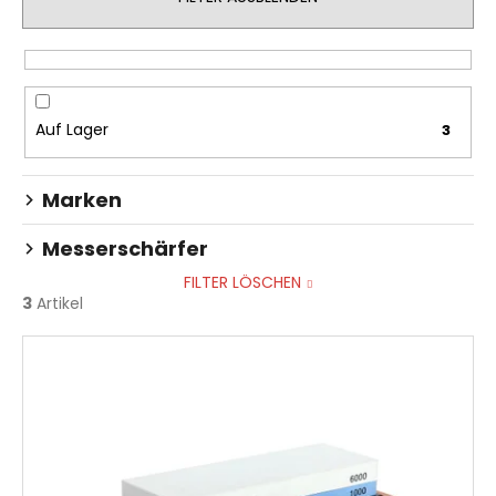
t
s
o
r
t
Auf Lager
3
i
e
Marken
r
u
Messerschärfer
n
FILTER LÖSCHEN
g
3
Artikel
L
i
s
t
e
d