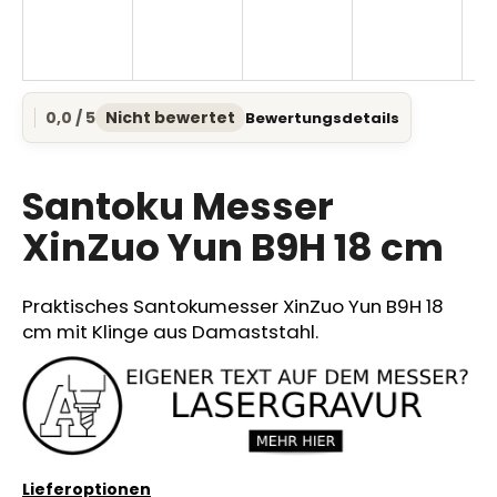
SUCHEN
0,0 / 5
Nicht bewertet
Bewertungsdetails
Die
durchschnittliche
Produktbewertung
W
ist
Santoku Messer
i
0,0
r
von
XinZuo Yun B9H 18 cm
e
5
Sternen.
m
p
Praktisches Santokumesser XinZuo Yun B9H 18
f
cm mit Klinge aus Damaststahl.
e
h
l
e
n
Lieferoptionen