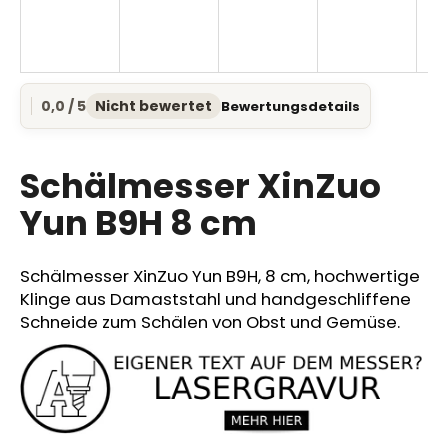
SUCHEN
0,0 / 5
Nicht bewertet
Bewertungsdetails
Die
durchschnittliche
Produktbewertung
W
ist
Schälmesser XinZuo
i
0,0
r
von
Yun B9H 8 cm
e
5
Sternen.
m
p
Schälmesser XinZuo Yun B9H, 8 cm, hochwertige
f
Klinge aus Damaststahl und handgeschliffene
e
Schneide zum Schälen von Obst und Gemüse.
h
l
e
n