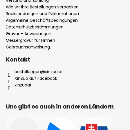
Versand und Zahlung
e
Wie wir Ihre Bestellungen verpacken
i
Rücksendungen und Reklamationen
l
Allgemeine Geschäftsbedingungen
Datenschutzbestimmungen
e
Gravur – Anweisungen
Messergravur für Firmen
Gebrauchsanweisung
Kontakt
bestellungen
@
xinzuo.at
XinZuo auf Facebook
xinzuoat
Uns gibt es auch in anderen Ländern