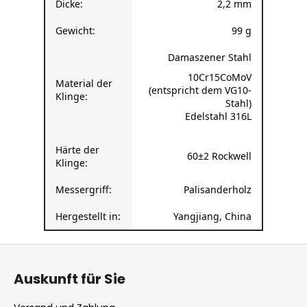
Dicke:
2,2 mm
Gewicht:
99 g
Damaszener Stahl
10Cr15CoMoV
Material der
(entspricht dem VG10-
Klinge:
Stahl)
Edelstahl 316L
Härte der
60±2 Rockwell
Klinge:
Messergriff:
Palisanderholz
Hergestellt in:
Yangjiang, China
F
u
Auskunft für Sie
ß
z