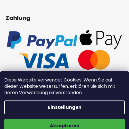
Zahlung
Diese Website verwendet
Cookies
. Wenn Sie auf
dieser Website weitersurfen, erklären Sie sich mit
deren Verwendung einverstanden.
Erstellt von Shoptet
Einstellungen
👉 Neue Xinzuo-Produkte 👉
Copyright 2026
XinZuo.at
. Alle Rechte vorbehalten.
Cookie-Einstellungen ändern
Kostenloser Versand
Akzeptieren
JETZT ENTDECKEN