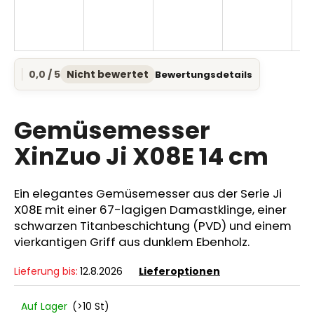
SUCHEN
0,0 / 5
Nicht bewertet
Bewertungsdetails
Die
durchschnittliche
Produktbewertung
W
ist
Gemüsemesser
i
0,0
r
von
XinZuo Ji X08E 14 cm
e
5
Sternen.
m
p
Ein elegantes Gemüsemesser aus der Serie Ji
f
X08E mit einer 67-lagigen Damastklinge, einer
e
schwarzen Titanbeschichtung (PVD) und einem
h
vierkantigen Griff aus dunklem Ebenholz.
l
e
Lieferung bis:
12.8.2026
Lieferoptionen
n
Auf Lager
(>10 St)