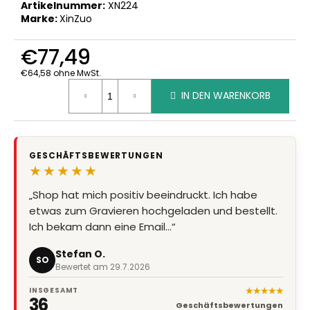
Artikelnummer:
XN224
Marke:
XinZuo
€77,49
€64,58 ohne MwSt.
Verkaufspreis:
IN DEN WARENKORB
GESCHÄFTSBEWERTUNGEN
★★★★★
„Shop hat mich positiv beeindruckt. Ich habe
„Super Qualität, Preis Leistung stimmt, Lieferung
etwas zum Gravieren hochgeladen und bestellt.
super schnell“
Ich bekam dann eine Email…“
Marion Eder
ME
Bewertet am 8.7.2026
Stefan O.
SO
Bewertet am 29.7.2026
★★★★★
INSGESAMT
36
Geschäftsbewertungen