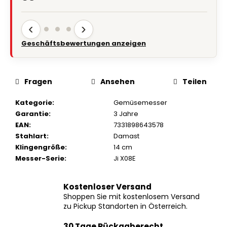
‹
›
Geschäftsbewertungen anzeigen
Fragen
Ansehen
Teilen
Kategorie
:
Gemüsemesser
Garantie
:
3 Jahre
EAN
:
7331898643578
Stahlart
:
Damast
Klingengröße
:
14 cm
Messer-Serie
:
Ji X08E
Kostenloser Versand
Shoppen Sie mit kostenlosem Versand
zu Pickup Standorten in Österreich.
30 Tage Rückgaberecht
Wenn Sie nicht zufrieden sind, haben