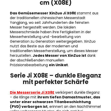
Das Gemüsemesser XinZuo Ji X08E
stammt aus
der traditionellen chinesischen Messerstadt
Yangjiang, wo seit Jahrhunderten die feinsten
Messer hergestellt werden. Die lokalen
Messerschmiede haben ihre Fertigkeiten in der
Messerherstellung und -bearbeitung von
Generation zu Generation weitergegeben. XinZuo
nutzt das Beste aus der modernen und
traditionellen Messerherstellung, um dieses Messer
herzustellen.
Jedes Messer von XinZuo ist
dank
der abschließenden manuellen
Präzisionsbearbeitung
ein Unikat
.
Serie Ji X08E – dunkle Eleganz
mit perfekter Schärfe
Die Messerserie Ji X08E
verkörpert dunkle Eleganz
– die Klinge mit
ihrem tiefen Damastmuster, das
unter einer schwarzen Titanbeschichtung
(PVD) verborgen ist
, erinnert an den Nachthimmel
voller verborgener Muster, die sich erst bei
genauerem Hinsehen offenbaren. Die markante