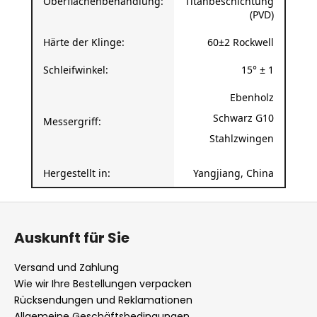
Härte der Klinge:
60±2 Rockwell
Schleifwinkel:
15° ± 1
Ebenholz
Schwarz G10
Messergriff:
Stahlzwingen
Hergestellt in:
Yangjiang, China
F
u
Auskunft für Sie
ß
z
Versand und Zahlung
e
Wie wir Ihre Bestellungen verpacken
i
Rücksendungen und Reklamationen
l
Allgemeine Geschäftsbedingungen
Datenschutzbestimmungen