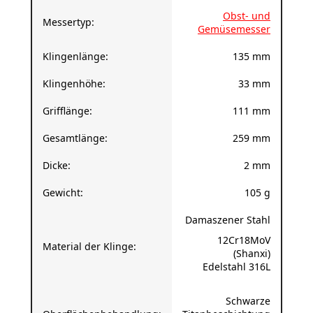
Messertyp:
Gemüsemesser
Klingenlänge:
135 mm
Klingenhöhe:
33 mm
Grifflänge:
111 mm
Gesamtlänge:
259 mm
Dicke:
2 mm
Gewicht:
105 g
Damaszener Stahl
12Cr18MoV
Material der Klinge:
(Shanxi)
Edelstahl 316L
Schwarze
Oberflächenbehandlung:
Titanbeschichtung
(PVD)