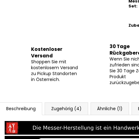
Mess
Set
:
Zub
30 Tage
Kostenloser
Rückgaber
Versand
Wenn Sie nic
Shoppen Sie mit
zufrieden sin
kostenlosem Versand
Sie 30 Tage Z
zu Pickup Standorten
Produkt
in Österreich.
zurückzugebe
Beschreibung
Zugehörig (4)
Ähnliche (1)