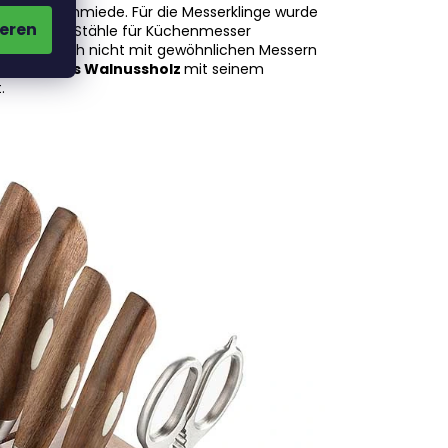
er Messerschmiede. Für die Messerklinge wurde
eren
 der besten Stähle für Küchenmesser
rde, die sich nicht mit gewöhnlichen Messern
er
Griff aus Walnussholz
mit seinem
.