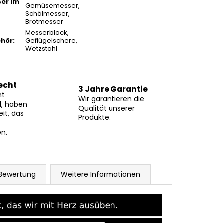
er im
Gemüsemesser
,
Schälmesser
,
Brotmesser
Messerblock
,
ehör
:
Geflügelschere
,
Wetzstahl
echt
3 Jahre Garantie
ht
Wir garantieren die
d, haben
Qualität unserer
eit, das
Produkte.
n.
Bewertung
Weitere Informationen