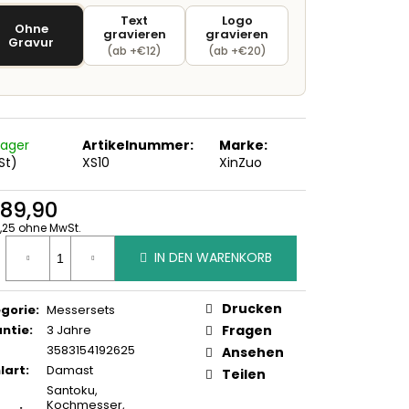
Text
Logo
Ohne
gravieren
gravieren
Gravur
(ab +€12)
(ab +€20)
Lager
Artikelnummer:
Marke:
St)
XS10
XinZuo
89,90
,25 ohne MwSt.
ufspreis:
IN DEN WARENKORB
Drucken
gorie
:
Messersets
ntie
:
3 Jahre
Fragen
3583154192625
Ansehen
lart
:
Damast
Teilen
Santoku
,
Kochmesser
,