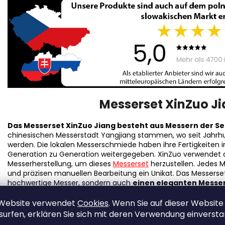
Messerset XinZuo J
Das Messerset XinZuo Jiang besteht aus Messern der S
chinesischen Messerstadt Yangjiang stammen, wo seit Jahrhu
werden. Die lokalen Messerschmiede haben ihre Fertigkeiten 
Generation zu Generation weitergegeben. XinZuo verwendet d
Messerherstellung, um dieses
Messerset
herzustellen. Jedes 
und präzisen manuellen Bearbeitung ein Unikat. Das Messerse
hochwertige Messer, sondern auch
einen eleganten Messer
natürlichen Design in fast jede Küche passt und einen luxuri
praktische Mehrzweck-Geflügelschere und einen Wetzstahl.
 Website verwendet
Cookies
. Wenn Sie auf dieser Website
surfen, erklären Sie sich mit deren Verwendung einverst
Es enthält auch die meistverwendeten Messer für die Z