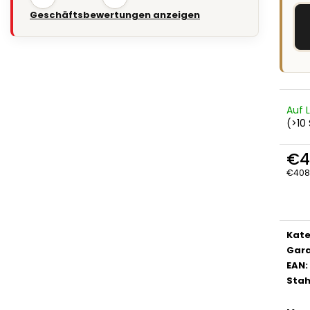
Geschäftsbewertungen anzeigen
Auf 
(>10 
€4
€408
Verka
Kate
Gara
EAN
:
Stah