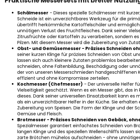
Praktische Messersets mit breiter Nutzun
Schälmesser
- Dieses spezielle Schälmesser mit kurzer
Schneide ist ein unverzichtbares Werkzeug für die pri
übertrifft herkömmliche Kartoffelschäler und ermöglich
unnötigen Verlust des Fruchtfleisches. Dank seiner Vielsei
Zitrusfrüchte oder Kartoffeln zu verarbeiten, sondern e
Pilzen. Mit diesem Messer wird die Zubereitung von Zuta
Obst- und Gemüsemesser - Präzises Schneiden ohn
seiner kurzen Klinge für präzises Schneiden von Obst 
lassen sich auch kleinere Zutaten problemlos bearbeiten
schneiden, ohne Faltenbildung, Beschädigung oder unnöt
der von unseren Messerschmieden handgeschliffenen K
effizient und ohne Kompromisse zerteilen.
Kochmesser (Chefmesser)
- Der universelle Helfer 
Vielseitigkeit geschätzt. Wenn es ein Messer gibt, das in
dieses. Dank seiner universellen Einsatzbarkeit kann es
als ein unverzichtbarer Helfer in der Küche. Sie erhalten 
Zubereitung von Speisen. Die Form der Klinge und der 
Gemüse und Fleisch.
Brotmesser - Präzises Schneiden von Gebäck, ohn
Spezialmesser garantiert einfachstes Schneiden von Brot
langen Klinge und des speziellen Wellenschliffs lassen s
zarte Brötchen mühelos aufschneiden - ohne unnötiges