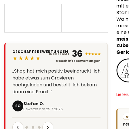
mit e
Stah
Walnu
massi
eine 
meis
Zube
36
Geri
GESCHÄFTSBEWERTUNGEN
★★★★★
INSGESAMT
★★★★★
Geschäftsbewertungen
„Shop hat mich positiv beeindruckt. Ich
habe etwas zum Gravieren
hochgeladen und bestellt. Ich bekam
dann eine Email…“
Liefer
Stefan O.
SO
Bewertet am 29.7.2026
G
Pe
‹
›