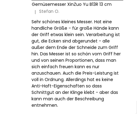
Gemüsemesser XinZuo Yu B13R 13 cm
Stefan O.
|
Die Produktbewertung beträgt 5 von 5 Sternen.
Sehr schönes kleines Messer. Hat eine
handliche Größe - für große Hände kann
der Griff etwas klein sein. Verarbeitung ist
gut, die Ecken sind abgerundet - alle
außer dem Ende der Schneide zum Griff
hin. Das Messer ist so schön vom Griff her
und von seinen Proportionen, dass man
sich einfach freuen kann es nur
anzuschauen. Auch die Preis-Leistung ist
voll in Ordnung. Allerdings hat es keine
Anti-Haft-Eigenschaften so dass
Schnittgut an der Klinge klebt - aber das
kann man auch der Beschreibung
entnehmen.