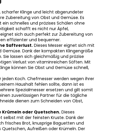
g
, scharfer Klinge und leicht abgerundeter
märe Zubereitung von Obst und Gemüse. Es
t ein schnelles und präzises Schälen ohne
tigkeit schafft es nicht nur Äpfel,
s eignet sich auch perfekt zur Zubereitung von
ten effizienter und bequemer.
e Saftverlust.
Dieses Messer eignet sich mit
und Gemüse. Dank der kompakten Klingengröße
. Sie lassen sich gleichmäßig und präzise
igen Verlust von vitaminreichen Säften. Mit
linge können Sie Obst und Gemüse schnell,
für jeden Koch. Chefmesser werden wegen ihrer
 keinem Haushalt fehlen sollte, dann ist es
 mehrere Spezialmesser ersetzen und gilt somit
einen zuverlässigen Partner für die tägliche
Schneide dienen zum Schneiden von Obst,
e Krümeln oder Quetschen.
Dieses
 selbst mit der feinsten Kruste. Dank der
ich frisches Brot, knusprige Baguetten und
 Quetschen, Aufreißen oder Krümeln. Der