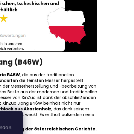
iang (B46W)
erie B46W
, die aus der traditionellen
nderten die feinsten Messer hergestellt
in der Messerherstellung und -bearbeitung von
as Beste aus der modernen und traditionellen
Messer von XinZuo ist dank der abschließenden
t XinZuo Jiang B46W beinhält nicht nur
block aus Akazienholz
, das dank seinem
ösen Eindruck weckt. Es enthält außerdem eine
anden.
ubereitung der österreichischen Gerichte.