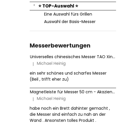
⭐ TOP-Auswahl ⭐
Eine Auswahl fürs Grillen
Auswahl der Basis-Messer
Messerbewertungen
Universelles chinesisches Messer TAO XinZuo Jiang B46D 18 cm
Michael Heinig
|
Die Produktbewertung beträgt 5 von 5 Sternen.
ein sehr schönes und scharfes Messer
(Beil , trifft eher zu)
Magnetleiste für Messer 50 cm - Akazienholz HezHen
Michael Heinig
|
Die Produktbewertung beträgt 5 von 5 Sternen.
habe noch ein Brett dahinter gemacht ,
die Messer sind einfach zu nah an der
Wand . Ansonsten tolles Produkt .