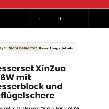
Suchen
Login
Warenkorb
og
0 / 5
Nicht bewertet
Bewertungsdetails
hschnittliche
duktbewertung
sserset XinZuo
6W mit
nen.
sserblock und
flügelschere
erset mit 5 Messern XinZuo Jiang B46W