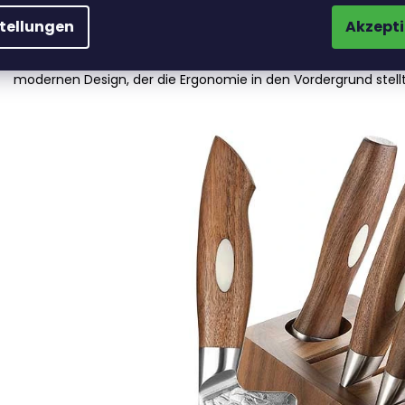
Die Messerserie B46W Jiang ist eines der Meisterwerke unser
stellungen
Akzepti
japanischer AUS10-Stahl
verwendet, der zu Recht als einer
bezeichnet wird und für Profi - und Hobbyköche entwickelt wu
zufriedengeben. Die Einzigartigkeit der Messer unterstreicht d
modernen Design, der die Ergonomie in den Vordergrund stellt