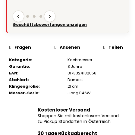
‹
›
Geschäftsbewertungen anzeigen
Fragen
Ansehen
Teilen
Kategorie
:
Kochmesser
Garantie
:
3 Jahre
EAN
:
3173324132058
Stahlart
:
Damast
Klingengröße
:
21 cm
Messer-Serie
:
Jiang B46W
Kostenloser Versand
Shoppen Sie mit kostenlosem Versand
zu Pickup Standorten in Österreich.
30 Tage Rückgaberecht
Wenn Sie nicht zufrieden sind, haben