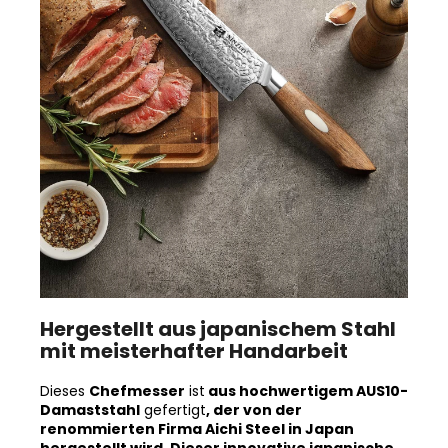
Hergestellt aus japanischem Stahl
mit meisterhafter Handarbeit
Dieses
Chefmesser
ist
aus hochwertigem AUS10-
Damaststahl
gefertigt
, der von der
renommierten Firma Aichi Steel in Japan
hergestellt wird. Dieser innovative japanische
Stahl zeichnet sich durch seine hohe Schärfe