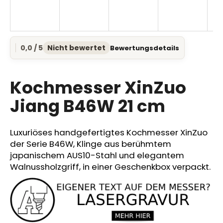
SUCHEN
0,0 / 5
Nicht bewertet
Bewertungsdetails
Die
durchschnittliche
Produktbewertung
W
ist
Kochmesser XinZuo
0,0
i
von
Jiang B46W 21 cm
r
5
e
Sternen.
m
Luxuriöses handgefertigtes Kochmesser XinZuo
p
der Serie B46W, Klinge aus berühmtem
f
japanischem AUS10-Stahl und elegantem
e
Walnussholzgriff, in einer Geschenkbox verpackt.
h
l
e
n