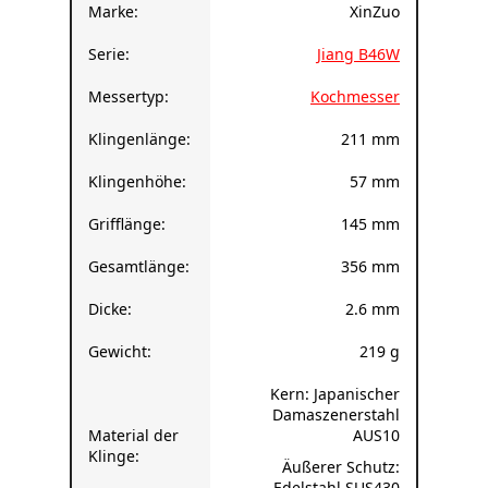
Serie:
Jiang B46W
Messertyp:
Kochmesser
Klingenlänge:
211 mm
Klingenhöhe:
57 mm
Grifflänge:
145 mm
Gesamtlänge:
356 mm
Dicke:
2.6 mm
Gewicht:
219 g
Kern: Japanischer
Damaszenerstahl
Material der
AUS10
Klinge:
Äußerer Schutz:
Edelstahl SUS430