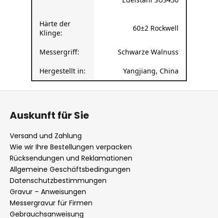
Härte der
60±2 Rockwell
Klinge:
Messergriff:
Schwarze Walnuss
Hergestellt in:
Yangjiang, China
F
u
Auskunft für Sie
ß
z
Versand und Zahlung
e
Wie wir Ihre Bestellungen verpacken
i
Rücksendungen und Reklamationen
l
Allgemeine Geschäftsbedingungen
Datenschutzbestimmungen
e
Gravur – Anweisungen
Messergravur für Firmen
Gebrauchsanweisung