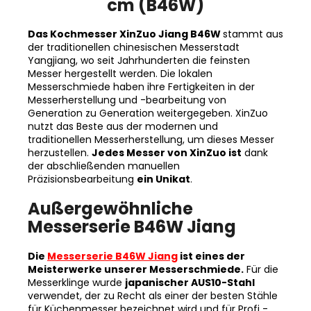
Das Kochmesser XinZuo Jiang B46W
stammt aus
der traditionellen chinesischen Messerstadt
Yangjiang, wo seit Jahrhunderten die feinsten
Messer hergestellt werden. Die lokalen
Messerschmiede haben ihre Fertigkeiten in der
Messerherstellung und -bearbeitung von
Generation zu Generation weitergegeben. XinZuo
nutzt das Beste aus der modernen und
traditionellen Messerherstellung, um dieses Messer
herzustellen.
Jedes Messer von XinZuo ist
dank
der abschließenden manuellen
Präzisionsbearbeitung
ein Unikat
.
Außergewöhnliche
Messerserie B46W Jiang
Die
Messerserie B46W Jiang
ist eines der
Meisterwerke unserer Messerschmiede.
Für die
Messerklinge wurde
japanischer AUS10-Stahl
verwendet, der zu Recht als einer der besten Stähle
für Küchenmesser bezeichnet wird und für Profi -
und Hobbyköche entwickelt wurde, die sich nicht