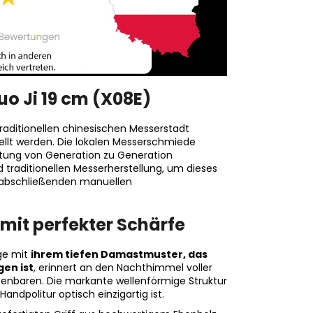
uo Ji 19 cm (X08E)
aditionellen chinesischen Messerstadt
ellt werden. Die lokalen Messerschmiede
eitung von Generation zu Generation
traditionellen Messerherstellung, um dieses
 abschließenden manuellen
 mit perfekter Schärfe
nge mit
ihrem tiefen Damastmuster, das
en ist
, erinnert an den Nachthimmel voller
fenbaren. Die markante wellenförmige Struktur
andpolitur optisch einzigartig ist.