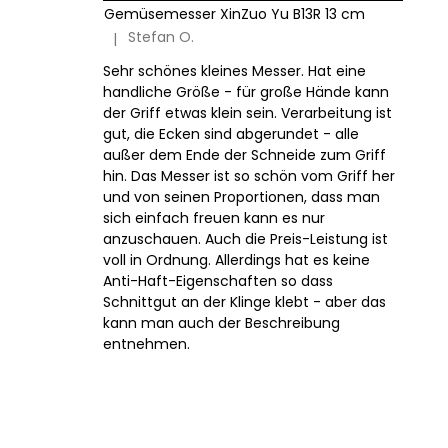
Gemüsemesser XinZuo Yu B13R 13 cm
Stefan O.
|
Die Produktbewertung beträgt 5 von 5 Sternen.
Sehr schönes kleines Messer. Hat eine
handliche Größe - für große Hände kann
der Griff etwas klein sein. Verarbeitung ist
gut, die Ecken sind abgerundet - alle
außer dem Ende der Schneide zum Griff
hin. Das Messer ist so schön vom Griff her
und von seinen Proportionen, dass man
sich einfach freuen kann es nur
anzuschauen. Auch die Preis-Leistung ist
voll in Ordnung. Allerdings hat es keine
Anti-Haft-Eigenschaften so dass
Schnittgut an der Klinge klebt - aber das
kann man auch der Beschreibung
entnehmen.