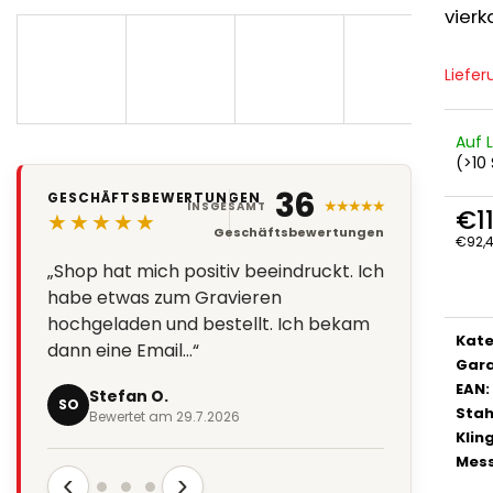
vierk
Liefer
Auf 
(>10 
36
GESCHÄFTSBEWERTUNGEN
★★★★★
INSGESAMT
€1
★★★★★
Geschäftsbewertungen
€92,4
Verka
„Shop hat mich positiv beeindruckt. Ich
habe etwas zum Gravieren
hochgeladen und bestellt. Ich bekam
Kate
dann eine Email…“
Gara
EAN
:
Stefan O.
SO
Stah
Bewertet am 29.7.2026
Klin
Mess
‹
›