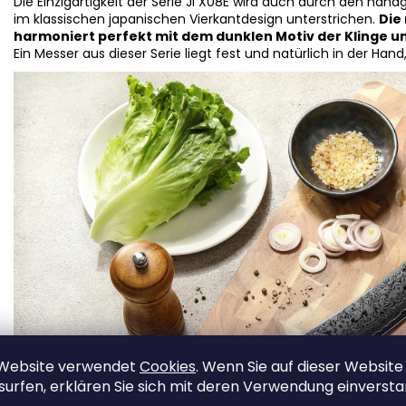
Die Einzigartigkeit der Serie Ji X08E wird auch durch den han
im klassischen japanischen Vierkantdesign unterstrichen.
Die
harmoniert perfekt mit dem dunklen Motiv der Klinge un
Ein Messer aus dieser Serie liegt fest und natürlich in der Han
 Website verwendet
Cookies
. Wenn Sie auf dieser Website
surfen, erklären Sie sich mit deren Verwendung einverst