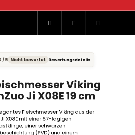
Suchen
Login
Warenkorb
og
0 / 5
Nicht bewertet
Bewertungsdetails
hschnittliche
duktbewertung
eischmesser Viking
nZuo Ji X08E 19 cm
nen.
legantes Fleischmesser Viking aus der
 Ji X08E mit einer 67-lagigen
stklinge, einer schwarzen
nbeschichtung (PVD) und einem