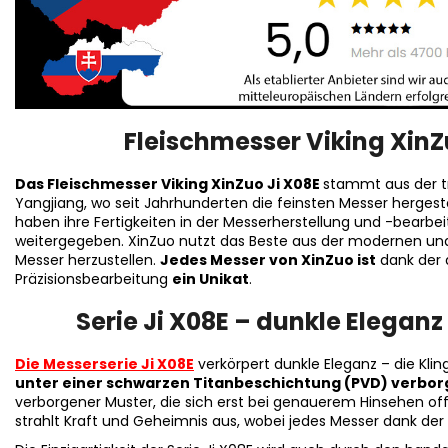
Fleischmesser Viking XinZ
Das Fleischmesser Viking XinZuo Ji X08E
stammt aus der tr
Yangjiang, wo seit Jahrhunderten die feinsten Messer hergest
haben ihre Fertigkeiten in der Messerherstellung und -bearb
weitergegeben. XinZuo nutzt das Beste aus der modernen und 
Messer herzustellen.
Jedes Messer von XinZuo ist
dank der
Präzisionsbearbeitung
ein Unikat
.
Serie Ji X08E – dunkle Eleganz
Die Messerserie Ji X08E
verkörpert dunkle Eleganz – die Kli
unter einer schwarzen Titanbeschichtung (PVD) verborg
verborgener Muster, die sich erst bei genauerem Hinsehen of
strahlt Kraft und Geheimnis aus, wobei jedes Messer dank der H