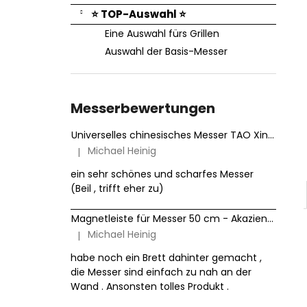
⭐ TOP-Auswahl ⭐
Eine Auswahl fürs Grillen
Auswahl der Basis-Messer
Messerbewertungen
Universelles chinesisches Messer TAO XinZuo Jiang B46D 18 cm
Michael Heinig
|
Die Produktbewertung beträgt 5 von 5 Sternen.
ein sehr schönes und scharfes Messer
(Beil , trifft eher zu)
Magnetleiste für Messer 50 cm - Akazienholz HezHen
Michael Heinig
|
Die Produktbewertung beträgt 5 von 5 Sternen.
habe noch ein Brett dahinter gemacht ,
die Messer sind einfach zu nah an der
Wand . Ansonsten tolles Produkt .