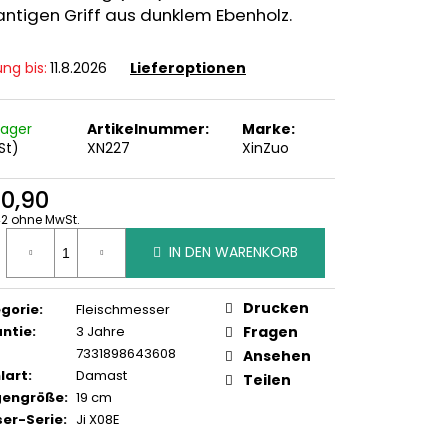
antigen Griff aus dunklem Ebenholz.
ung bis:
11.8.2026
Lieferoptionen
Lager
Artikelnummer:
Marke:
St)
XN227
XinZuo
10,90
2 ohne MwSt.
ufspreis:
IN DEN WARENKORB
Drucken
gorie
:
Fleischmesser
ntie
:
3 Jahre
Fragen
7331898643608
Ansehen
lart
:
Damast
Teilen
gengröße
:
19 cm
er-Serie
:
Ji X08E