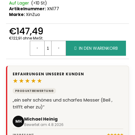
Auf Lager
(>10 St)
Artikelnummer:
XN177
Marke:
XinZuo
€147,49
€122,91 ohne MwSt.
Verkaufspreis:
IN DEN WARENKORB
ERFAHRUNGEN UNSERER KUNDEN
★★★★★
PRODUKTBEWERTUNG
GESCHÄFTSBEWERTUNG
„ein sehr schönes und scharfes Messer (Beil ,
„Shop hat mich positiv beeindruckt. Ich habe
trifft eher zu)“
etwas zum Gravieren hochgeladen und bestellt.
Ich bekam dann eine Email…“
Michael Heinig
MH
Bewertet am 4.8.2026
Stefan O.
SO
Bewertet am 29.7.2026