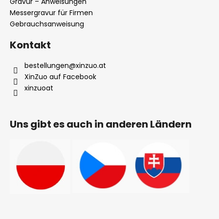
Datenschutzbestimmungen
e
Gravur – Anweisungen
Messergravur für Firmen
Gebrauchsanweisung
Kontakt
bestellungen
@
xinzuo.at
XinZuo auf Facebook
xinzuoat
Uns gibt es auch in anderen Ländern