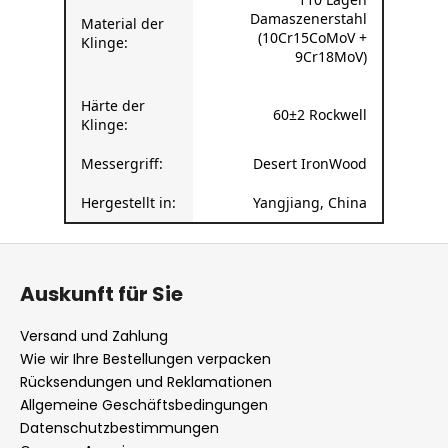
110 Lagen
Damaszenerstahl
Material der
(10Cr15CoMoV +
Klinge:
9Cr18MoV)
Härte der
60±2 Rockwell
Klinge:
Messergriff:
Desert IronWood
Hergestellt in:
Yangjiang, China
F
u
Auskunft für Sie
ß
z
Versand und Zahlung
e
Wie wir Ihre Bestellungen verpacken
i
Rücksendungen und Reklamationen
l
Allgemeine Geschäftsbedingungen