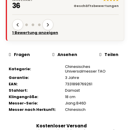
★★★★★
INSGESAMT
36
Geschäftsbewertungen
‹
›
Geschäftsbewertungen anzeigen
Fragen
Ansehen
Teilen
Chinesisches
Kategorie
:
Universalmesser TAO
Garantie
:
3 Jahre
EAN
:
7331898769261
Stahlart
:
Damast
Klingengröße
:
18 cm
Messer-Serie
:
Jiang B46D
Messer nach Herkunft
:
Chinesisch