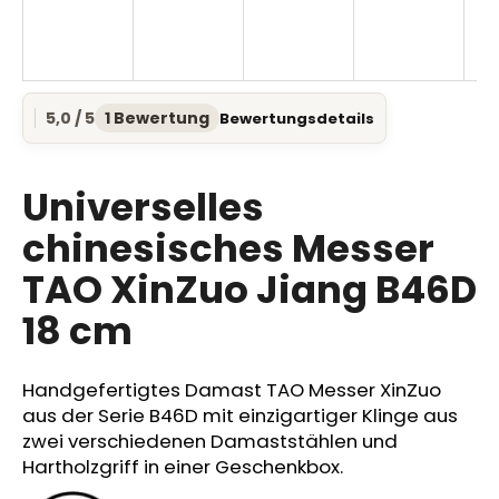
SUCHEN
5,0 / 5
1 Bewertung
Bewertungsdetails
Die
durchschnittliche
Produktbewertung
W
ist
Universelles
i
5,0
r
von
chinesisches Messer
e
5
TAO XinZuo Jiang B46D
Sternen.
m
p
18 cm
f
e
h
Handgefertigtes Damast TAO Messer XinZuo
l
aus der Serie B46D mit einzigartiger Klinge aus
e
zwei verschiedenen Damaststählen und
n
Hartholzgriff in einer Geschenkbox.