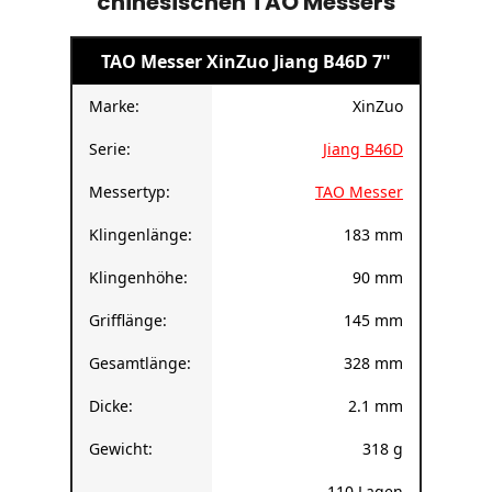
Abmessungen und Parameter des
chinesischen TAO Messers
TAO Messer XinZuo Jiang B46D 7"
Marke:
XinZuo
Serie:
Jiang B46D
Messertyp:
TAO Messer
Klingenlänge:
183 mm
Klingenhöhe:
90 mm
Grifflänge:
145 mm
Gesamtlänge:
328 mm
Dicke:
2.1 mm
Gewicht:
318 g