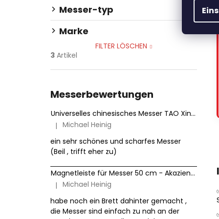
Messer-typ
Ein
Marke
FILTER LÖSCHEN
3
Artikel
Messerbewertungen
Universelles chinesisches Messer TAO XinZuo Jiang B46D 18 cm
Michael Heinig
|
Die Produktbewertung beträgt 5 von 5 Sternen.
ein sehr schönes und scharfes Messer
(Beil , trifft eher zu)
Magnetleiste für Messer 50 cm - Akazienholz HezHen
Michael Heinig
|
Die Produktbewertung beträgt 5 von 5 Sternen.
habe noch ein Brett dahinter gemacht ,
die Messer sind einfach zu nah an der