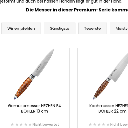
geformt und auch bei nassen Händen liegt er gut in der Hand.
Die Messer in dieser Premium-Serie kommen
P
r
Wir empfehlen
Günstigste
Teuerste
Meistv
o
d
L
u
i
k
s
t
t
s
e
o
d
r
e
t
r
i
P
Gemüsemesser HEZHEN F4
Kochmesser HEZHE
e
BÖHLER 13 cm
BÖHLER 22 cm
r
r
o
★★★★★
★★★★★
★★★★★
★★★★★
u
Nicht bewertet
Nicht bew