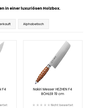
 in einer luxuriösen Holzbox.
erkauft
Alphabetisch
N F4
Nakiri Messer HEZHEN F4
BÖHLER 19 cm
★★★★★
★★★★★
ertet
Nicht bewertet