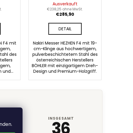
Ausverkauft
.
€238,25 ohne MwSt.
€285,90
DETAIL
N F4 mit
Nakiri Messer HEZHEN F4 mit 19-
igem,
cm-Klinge aus hochwertigem,
tahl des
pulverbeschichtetem Stahl des
tellers
österreichischen Herstellers
tigem,
BÖHLER mit einzigartigem Dreh-
 und...
Design und Premium-Holzgriff.
INSGESAMT
36
anden.