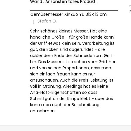
Wand . Ansonsten tolles Produkt .
Gemüsemesser XinZuo Yu B13R 13 cm
Stefan O.
|
Die Produktbewertung beträgt 5 von 5 Sternen.
Sehr schönes kleines Messer. Hat eine
handliche Größe - für große Hände kann
der Griff etwas klein sein. Verarbeitung ist
gut, die Ecken sind abgerundet - alle
außer dem Ende der Schneide zum Griff
hin. Das Messer ist so schön vom Griff her
und von seinen Proportionen, dass man
sich einfach freuen kann es nur
anzuschauen. Auch die Preis-Leistung ist
voll in Ordnung. Allerdings hat es keine
Anti-Haft-Eigenschaften so dass
Schnittgut an der Klinge klebt - aber das
kann man auch der Beschreibung
entnehmen.
F