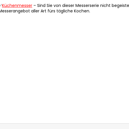
l
✅
Küchenmesser
– Sind Sie von dieser Messerserie nicht begeis
e
Messerangebot aller Art fürs tägliche Kochen.
m
e
n
t
e
d
e
r
L
i
s
t
e