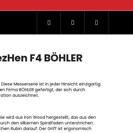
Suchen
Login
Warenkorb
og
ezHen F4 BÖHLER
. Diese Messerserie ist in jeder Hinsicht einzigartig.
hen Firma BÖHLER gefertigt, der sich durch
ration auszeichnet.
 Sie wird aus Iron Wood hergestellt, das aus den
rch den silbernen Spiralfaden unterstrichen.
hen Rubin darauf. Der Griff ist ergonomisch