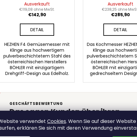
d
n
Ausverkauft
Ausverkauft
u
€119,08 ohne MwSt.
€238,25 ohne MwSt
g
€142,90
€285,90
k
t
DETAIL
DETAIL
e
HEZHEN F4 Gemüsemesser mit
Das Kochmesser HEZHE
Klinge aus hochwertigem
Klinge aus hochwert
pulverbeschichtetem Stahl des
pulverbeschichtetem S
österreichischen Herstellers
österreichischen Hers
BÖHLER mit einzigartigem
BÖHLER mit einzigar
Drehgriff-Design aus Edelholz.
gedrechseltem Design
GESCHÄFTSBEWERTUNG
Das sagen Kunden über ihren
Einkauf bei XinZuo
 Website verwendet
Cookies
. Wenn Sie auf dieser Website
surfen, erklären Sie sich mit deren Verwendung einverst
★★★★★