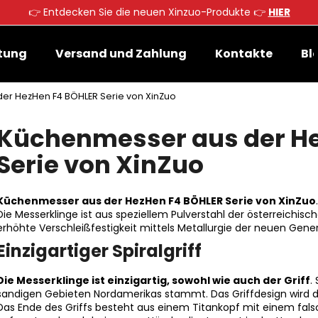
👉 Entdecken Sie die neuen Xinzuo-Produkte 👉
HIER
tung
Versand und Zahlung
Kontakte
Bl
Was suchen Sie?
er HezHen F4 BÖHLER Serie von XinZuo
Küchenmesser aus der H
SUCHEN
Serie von XinZuo
Wir empfehlen
Küchenmesser aus der HezHen F4 BÖHLER Serie von XinZuo
Die Messerklinge ist aus speziellem Pulverstahl der österreichisc
erhöhte Verschleißfestigkeit mittels Metallurgie der neuen Gene
Einzigartiger Spiralgriff
Die Messerklinge ist einzigartig, sowohl wie auch der Griff
.
sandigen Gebieten Nordamerikas stammt. Das Griffdesign wird du
Das Ende des Griffs besteht aus einem Titankopf mit einem falsc