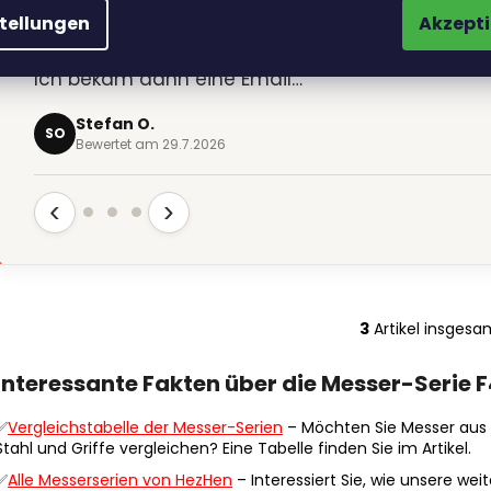
„Shop hat mich positiv beeindruckt. Ich habe
stellungen
Akzepti
etwas zum Gravieren hochgeladen und bestellt
Ich bekam dann eine Email…“
Stefan O.
SO
Bewertet am 29.7.2026
‹
›
3
Artikel insgesa
S
t
Interessante Fakten über die Messer-Serie F
e
u
✅
Vergleichstabelle der Messer-Serien
– Möchten Sie Messer aus d
e
Stahl und Griffe vergleichen? Eine Tabelle finden Sie im Artikel.
r
✅
Alle Messerserien von HezHen
– Interessiert Sie, wie unsere w
e