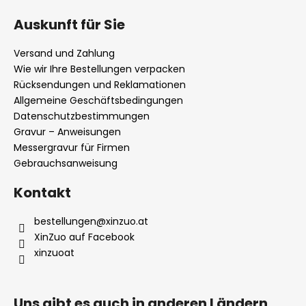
u
Auskunft für Sie
ß
z
Versand und Zahlung
e
Wie wir Ihre Bestellungen verpacken
i
Rücksendungen und Reklamationen
l
Allgemeine Geschäftsbedingungen
Datenschutzbestimmungen
e
Gravur – Anweisungen
Messergravur für Firmen
Gebrauchsanweisung
Kontakt
bestellungen
@
xinzuo.at
XinZuo auf Facebook
xinzuoat
Uns gibt es auch in anderen Ländern