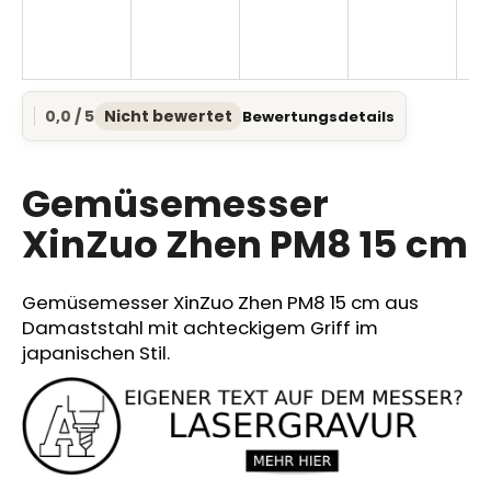
SUCHEN
0,0 / 5
Nicht bewertet
Bewertungsdetails
Die
durchschnittliche
Produktbewertung
W
ist
Gemüsemesser
i
0,0
r
von
XinZuo Zhen PM8 15 cm
e
5
Sternen.
m
p
Gemüsemesser XinZuo Zhen PM8 15 cm aus
f
Damaststahl mit achteckigem Griff im
e
japanischen Stil.
h
l
e
n