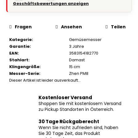
Geschäftsbewertungen anzeigen
Fragen
Ansehen
Teilen
Kategorie
:
Gemüsemesser
Garantie
:
3 Jahre
EAN
:
3583154182770
Stahlart
:
Damast
Klingengröße
:
15 cm
Messer-Serie
:
Zhen PM8
Dieser Artikel ist leider ausverkauft…
Kostenloser Versand
Shoppen Sie mit kostenlosem Versand
zu Pickup Standorten in Österreich.
30 Tage Rückgaberecht
Wenn Sie nicht zufrieden sind, haben
Sie 30 Tage Zeit, das Produkt