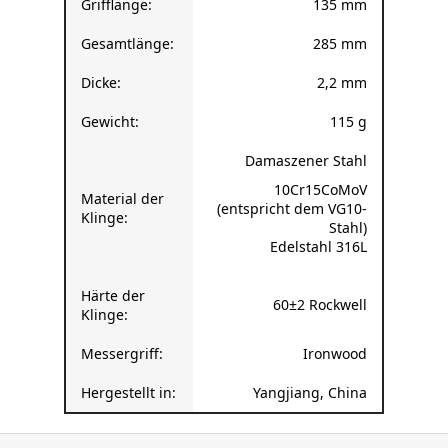
Grifflänge:
135 mm
Gesamtlänge:
285 mm
Dicke:
2,2 mm
Gewicht:
115 g
Damaszener Stahl
10Cr15CoMoV
Material der
(entspricht dem VG10-
Klinge:
Stahl)
Edelstahl 316L
Härte der
60±2 Rockwell
Klinge:
Messergriff:
Ironwood
Hergestellt in:
Yangjiang, China
F