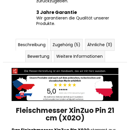
3 Jahre Garantie
Wir garantieren die Qualität unserer
Produkte.
Beschreibung
Zugehörig (5)
Ähnliche (11)
Bewertung
Weitere Informationen
Fleischmesser XinZuo Pin 21
cm (X02O)
Das Fleischmesser XinZuo Pin X02O
stammt aus
der traditionellen chinesischen Messerstadt