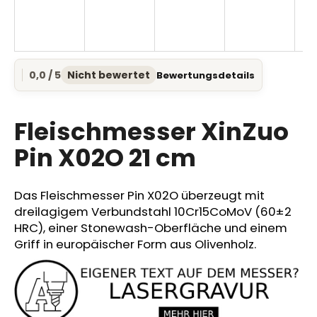
SUCHEN
0,0 / 5
Nicht bewertet
Bewertungsdetails
Die
durchschnittliche
Produktbewertung
W
ist
Fleischmesser XinZuo
i
0,0
r
von
Pin X02O 21 cm
e
5
Sternen.
m
p
Das Fleischmesser Pin X02O überzeugt mit
f
dreilagigem Verbundstahl 10Cr15CoMoV (60±2
e
HRC), einer Stonewash-Oberfläche und einem
h
Griff in europäischer Form aus Olivenholz.
l
e
n