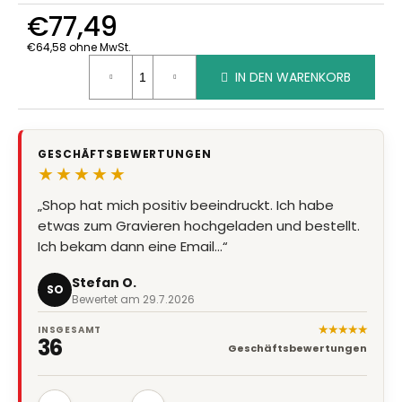
€77,49
€64,58 ohne MwSt.
Verkaufspreis:
IN DEN WARENKORB
GESCHÄFTSBEWERTUNGEN
★★★★★
„Shop hat mich positiv beeindruckt. Ich habe
„Super Qualität, Preis Leistung stimmt, Lieferung
etwas zum Gravieren hochgeladen und bestellt.
super schnell“
Ich bekam dann eine Email…“
Marion Eder
ME
Bewertet am 8.7.2026
Stefan O.
SO
Bewertet am 29.7.2026
★★★★★
INSGESAMT
36
Geschäftsbewertungen
‹
›