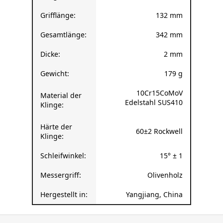
Grifflänge:
132 mm
Gesamtlänge:
342 mm
Dicke:
2 mm
Gewicht:
179 g
10Cr15CoMoV
Material der
Edelstahl SUS410
Klinge:
Härte der
60±2 Rockwell
Klinge:
Schleifwinkel:
15° ± 1
Messergriff:
Olivenholz
Hergestellt in:
Yangjiang, China
F
u