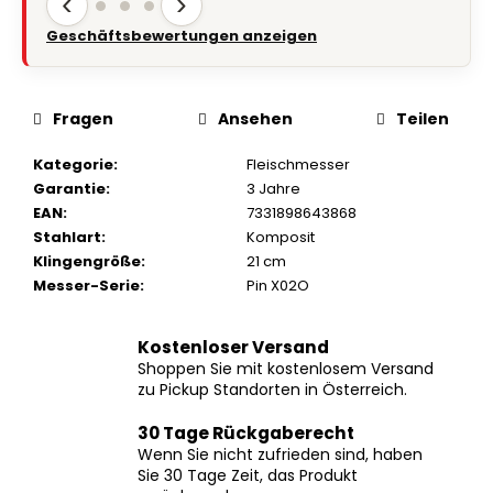
Geschäftsbewertungen anzeigen
Fragen
Ansehen
Teilen
Kategorie
:
Fleischmesser
Garantie
:
3 Jahre
EAN
:
7331898643868
Stahlart
:
Komposit
Klingengröße
:
21 cm
Messer-Serie
:
Pin X02O
Kostenloser Versand
Shoppen Sie mit kostenlosem Versand
zu Pickup Standorten in Österreich.
30 Tage Rückgaberecht
Wenn Sie nicht zufrieden sind, haben
Sie 30 Tage Zeit, das Produkt
zurückzugeben.