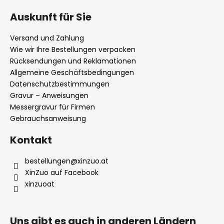
Auskunft für Sie
ß
z
Versand und Zahlung
e
Wie wir Ihre Bestellungen verpacken
i
Rücksendungen und Reklamationen
l
Allgemeine Geschäftsbedingungen
Datenschutzbestimmungen
e
Gravur – Anweisungen
Messergravur für Firmen
Gebrauchsanweisung
Kontakt
bestellungen
@
xinzuo.at
XinZuo auf Facebook
xinzuoat
Uns gibt es auch in anderen Ländern