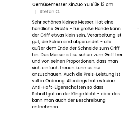
Gemüsemesser XinZuo Yu B13R 13 cm
Stefan O.
|
Die Produktbewertung beträgt 5 von 5 Sternen.
Sehr schönes kleines Messer. Hat eine
handliche Größe - für große Hände kann
der Griff etwas klein sein. Verarbeitung ist
gut, die Ecken sind abgerundet - alle
außer dem Ende der Schneide zum Griff
hin. Das Messer ist so schön vom Griff her
und von seinen Proportionen, dass man
sich einfach freuen kann es nur
anzuschauen. Auch die Preis-Leistung ist
voll in Ordnung. Allerdings hat es keine
Anti-Haft-Eigenschaften so dass
Schnittgut an der Klinge klebt - aber das
kann man auch der Beschreibung
entnehmen.