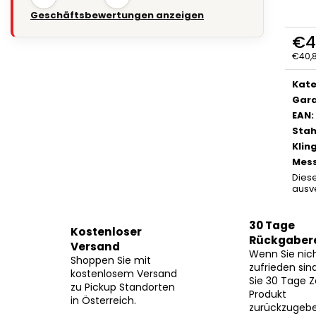
Geschäftsbewertungen anzeigen
€4
€40,8
Verka
Kate
Gara
EAN
:
Stah
Klin
Mess
Diese
ausv
30 Tage
Kostenloser
Rückgaber
Versand
Wenn Sie nic
Shoppen Sie mit
zufrieden sin
kostenlosem Versand
Sie 30 Tage Z
zu Pickup Standorten
Produkt
in Österreich.
zurückzugebe