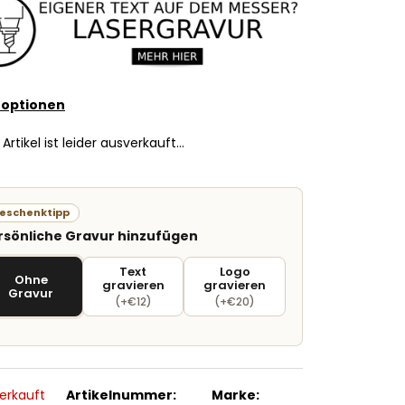
roptionen
 Artikel ist leider ausverkauft…
eschenktipp
rsönliche Gravur hinzufügen
Text
Logo
Ohne
gravieren
gravieren
Gravur
(+€12)
(+€20)
erkauft
Artikelnummer:
Marke: