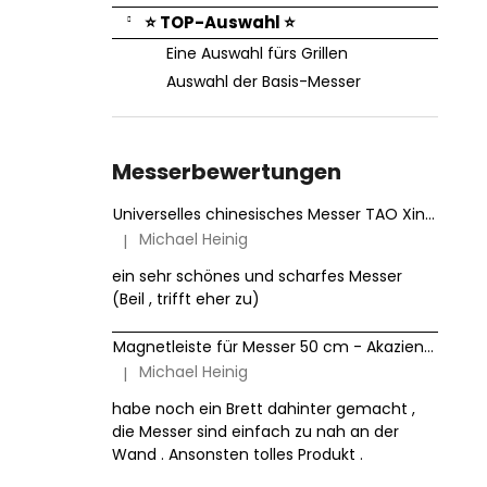
⭐ TOP-Auswahl ⭐
Eine Auswahl fürs Grillen
Auswahl der Basis-Messer
Messerbewertungen
Universelles chinesisches Messer TAO XinZuo Jiang B46D 18 cm
Michael Heinig
|
Die Produktbewertung beträgt 5 von 5 Sternen.
ein sehr schönes und scharfes Messer
(Beil , trifft eher zu)
Magnetleiste für Messer 50 cm - Akazienholz HezHen
Michael Heinig
|
Die Produktbewertung beträgt 5 von 5 Sternen.
habe noch ein Brett dahinter gemacht ,
die Messer sind einfach zu nah an der
Wand . Ansonsten tolles Produkt .