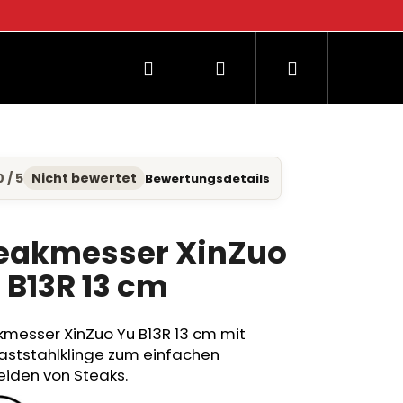
Suchen
Login
Warenkorb
og
0 / 5
Nicht bewertet
Bewertungsdetails
hschnittliche
duktbewertung
eakmesser XinZuo
 B13R 13 cm
nen.
kmesser XinZuo Yu B13R 13 cm mit
ststahlklinge zum einfachen
eiden von Steaks.