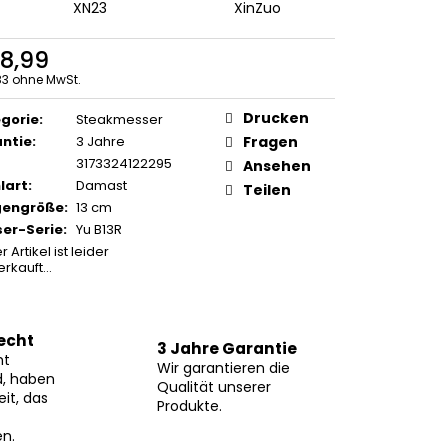
XN23
XinZuo
8,99
3 ohne MwSt.
ufspreis:
Drucken
gorie
:
Steakmesser
ntie
:
3 Jahre
Fragen
3173324122295
Ansehen
lart
:
Damast
Teilen
gengröße
:
13 cm
er-Serie
:
Yu B13R
r Artikel ist leider
erkauft…
echt
3 Jahre Garantie
ht
Wir garantieren die
d, haben
Qualität unserer
eit, das
Produkte.
n.