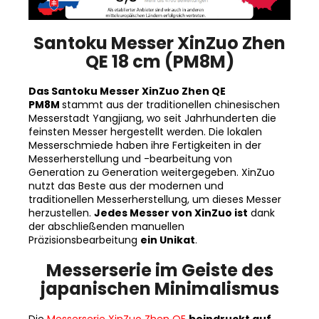
Santoku Messer XinZuo Zhen
QE 18 cm (PM8M)
Das Santoku Messer XinZuo Zhen QE
PM8M
stammt aus der traditionellen chinesischen
Messerstadt Yangjiang, wo seit Jahrhunderten die
feinsten Messer hergestellt werden. Die lokalen
Messerschmiede haben ihre Fertigkeiten in der
Messerherstellung und -bearbeitung von
Generation zu Generation weitergegeben. XinZuo
nutzt das Beste aus der modernen und
traditionellen Messerherstellung, um dieses Messer
herzustellen.
Jedes Messer von XinZuo ist
dank
der abschließenden manuellen
Präzisionsbearbeitung
ein Unikat
.
Messerserie im Geiste des
japanischen Minimalismus
Die
Messerserie XinZuo Zhen QE
beindruckt auf
den ersten Blick durch ihr klassisches,