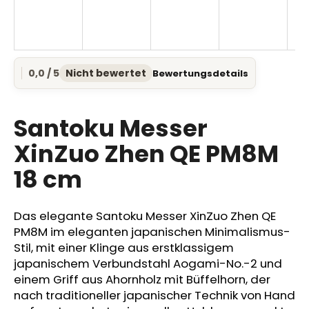
SUCHEN
0,0 / 5
Nicht bewertet
Bewertungsdetails
Die
durchschnittliche
Produktbewertung
W
ist
Santoku Messer
i
0,0
r
von
XinZuo Zhen QE PM8M
e
5
18 cm
Sternen.
m
p
f
Das elegante Santoku Messer XinZuo Zhen QE
e
PM8M im eleganten japanischen Minimalismus-
h
Stil, mit einer Klinge aus erstklassigem
l
e
japanischem Verbundstahl Aogami-No.-2 und
n
einem Griff aus Ahornholz mit Büffelhorn, der
nach traditioneller japanischer Technik von Hand