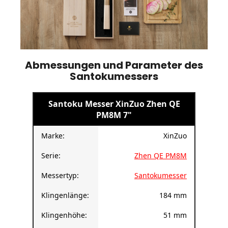
Abmessungen und Parameter des
Santokumessers
Santoku Messer XinZuo Zhen QE
PM8M 7"
Marke:
XinZuo
Serie:
Zhen QE PM8M
Messertyp:
Santokumesser
Klingenlänge:
184 mm
Klingenhöhe:
51 mm
Grifflänge:
138 mm