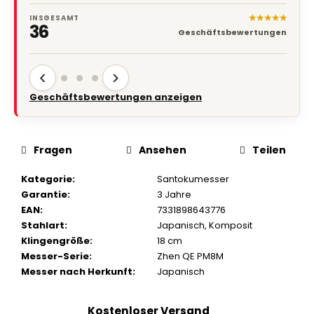
★★★★★
INSGESAMT
36
Geschäftsbewertungen
‹
›
Geschäftsbewertungen anzeigen
Fragen
Ansehen
Teilen
Kategorie
:
Santokumesser
Garantie
:
3 Jahre
EAN
:
7331898643776
Stahlart
:
Japanisch
,
Komposit
Klingengröße
:
18 cm
Messer-Serie
:
Zhen QE PM8M
Messer nach Herkunft
:
Japanisch
Kostenloser Versand
Shoppen Sie mit kostenlosem Versand