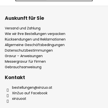
F
u
Auskunft für Sie
ß
z
Versand und Zahlung
e
Wie wir Ihre Bestellungen verpacken
i
Rücksendungen und Reklamationen
l
Allgemeine Geschäftsbedingungen
Datenschutzbestimmungen
e
Gravur – Anweisungen
Messergravur für Firmen
Gebrauchsanweisung
Kontakt
bestellungen
@
xinzuo.at
XinZuo auf Facebook
xinzuoat