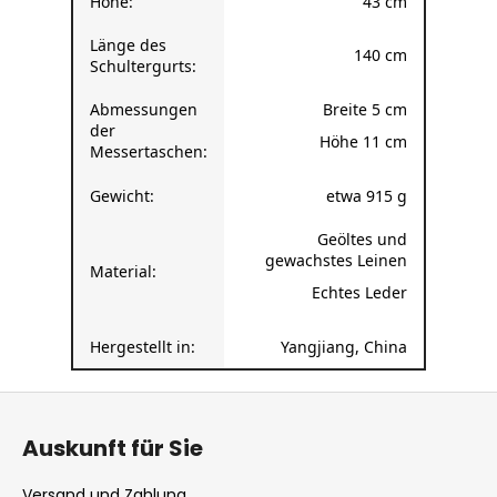
Höhe:
43 cm
Länge des
140 cm
Schultergurts:
Abmessungen
Breite 5 cm
der
Höhe 11 cm
Messertaschen:
Gewicht:
etwa 915 g
Geöltes und
gewachstes Leinen
Material:
Echtes Leder
Hergestellt in:
Yangjiang, China
F
u
Auskunft für Sie
ß
z
Versand und Zahlung