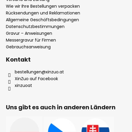
e
Wie wir Ihre Bestellungen verpacken
i
Rücksendungen und Reklamationen
l
Allgemeine Geschäftsbedingungen
Datenschutzbestimmungen
e
Gravur – Anweisungen
Messergravur für Firmen
Gebrauchsanweisung
Kontakt
bestellungen
@
xinzuo.at
XinZuo auf Facebook
xinzuoat
Uns gibt es auch in anderen Ländern