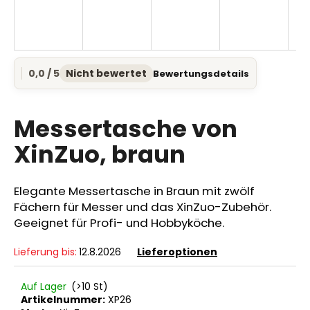
SUCHEN
0,0 / 5
Nicht bewertet
Bewertungsdetails
Die
durchschnittliche
Produktbewertung
W
ist
Messertasche von
i
0,0
r
von
XinZuo, braun
e
5
Sternen.
m
p
Elegante Messertasche in Braun mit zwölf
f
Fächern für Messer und das XinZuo-Zubehör.
e
Geeignet für Profi- und Hobbyköche.
h
l
Lieferung bis:
12.8.2026
Lieferoptionen
e
n
Auf Lager
(>10 St)
Artikelnummer:
XP26