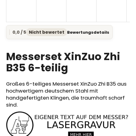
SUCHEN
0,0 / 5
Nicht bewertet
Bewertungsdetails
Die
durchschnittliche
Produktbewertung
W
ist
Messerset XinZuo Zhi
i
0,0
r
von
B35 6-teilig
e
5
Sternen.
m
p
Großes 6-teiliges Messerset XinZuo Zhi B35 aus
f
hochwertigem deutschem Stahl mit
e
handgefertigten Klingen, die traumhaft scharf
h
sind.
l
e
n