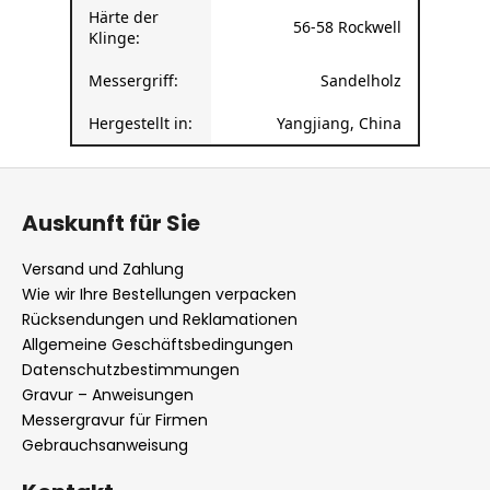
Härte der
56-58 Rockwell
Klinge:
Messergriff:
Sandelholz
Hergestellt in:
Yangjiang, China
F
u
Auskunft für Sie
ß
z
Versand und Zahlung
e
Wie wir Ihre Bestellungen verpacken
i
Rücksendungen und Reklamationen
l
Allgemeine Geschäftsbedingungen
Datenschutzbestimmungen
e
Gravur – Anweisungen
Messergravur für Firmen
Gebrauchsanweisung