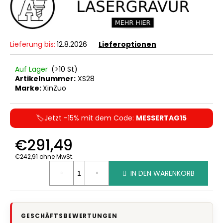
Lieferung bis:
12.8.2026
Lieferoptionen
Auf Lager
(>10 St)
Artikelnummer:
XS28
Marke:
XinZuo
🏷️Jetzt -15% mit dem Code:
MESSERTAG15
€291,49
€242,91 ohne MwSt.
Verkaufspreis:
IN DEN WARENKORB
GESCHÄFTSBEWERTUNGEN