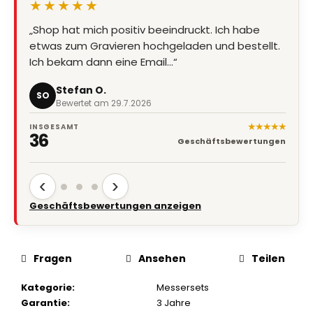
★★★★★
„Super Qualität, Preis Leistung stimmt, Lieferung
super schnell“
Marion Eder
ME
Bewertet am 8.7.2026
★★★★★
INSGESAMT
36
Geschäftsbewertungen
‹
›
Geschäftsbewertungen anzeigen
Fragen
Ansehen
Teilen
Kategorie
:
Messersets
Garantie
:
3 Jahre
EAN
:
7331898769155