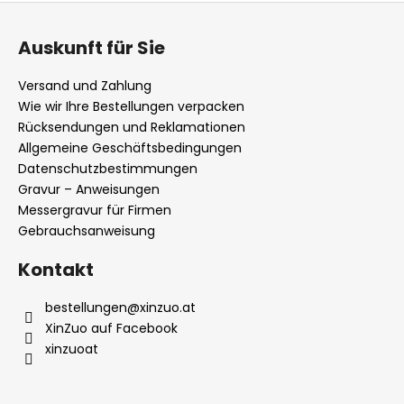
u
Auskunft für Sie
ß
z
Versand und Zahlung
e
Wie wir Ihre Bestellungen verpacken
i
Rücksendungen und Reklamationen
l
Allgemeine Geschäftsbedingungen
Datenschutzbestimmungen
e
Gravur – Anweisungen
Messergravur für Firmen
Gebrauchsanweisung
Kontakt
bestellungen
@
xinzuo.at
XinZuo auf Facebook
xinzuoat
Uns gibt es auch in anderen Ländern