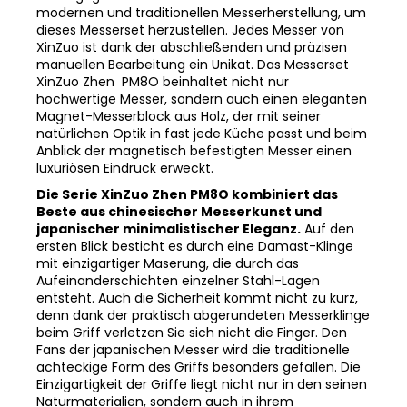
dieses
Messerset
herzustellen. Jedes Messer von
XinZuo ist dank der abschließenden und präzisen
manuellen Bearbeitung ein Unikat. Das Messerset
XinZuo Zhen PM8O beinhaltet nicht nur
hochwertige Messer, sondern auch einen eleganten
Magnet-Messerblock aus Holz, der mit seiner
natürlichen Optik in fast jede Küche passt und beim
Anblick der magnetisch befestigten Messer einen
luxuriösen Eindruck erweckt.
Die Serie XinZuo Zhen PM8O kombiniert das
Beste aus chinesischer Messerkunst und
japanischer minimalistischer Eleganz.
Auf den
ersten Blick besticht es durch eine Damast-Klinge
mit einzigartiger Maserung, die durch das
Aufeinanderschichten einzelner Stahl-Lagen
entsteht. Auch die Sicherheit kommt nicht zu kurz,
denn dank der praktisch abgerundeten Messerklinge
beim Griff verletzen Sie sich nicht die Finger. Den
Fans der japanischen Messer wird die traditionelle
achteckige Form des Griffs besonders gefallen. Die
Einzigartigkeit der Griffe liegt nicht nur in den seinen
Naturmaterialien, sondern auch in ihrem
Farbkontrast - die dunkle Farbe des