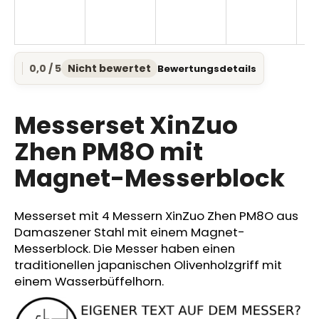
SUCHEN
0,0 / 5
Nicht bewertet
Bewertungsdetails
Die
durchschnittliche
Produktbewertung
W
ist
Messerset XinZuo
0,0
i
von
Zhen PM8O mit
r
5
e
Magnet-Messerblock
Sternen.
m
p
f
Messerset mit 4 Messern XinZuo Zhen PM8O aus
e
Damaszener Stahl mit einem Magnet-
h
Messerblock. Die Messer haben einen
l
traditionellen japanischen Olivenholzgriff mit
e
einem Wasserbüffelhorn.
n