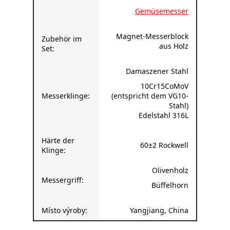
Magnet-Messerblock
Zubehör im
aus Holz
Set:
Damaszener Stahl
10Cr15CoMoV
Messerklinge:
(entspricht dem VG10-
Stahl)
Edelstahl 316L
Härte der
60±2 Rockwell
Klinge:
Olivenholz
Messergriff:
Büffelhorn
Místo výroby:
Yangjiang, China
F