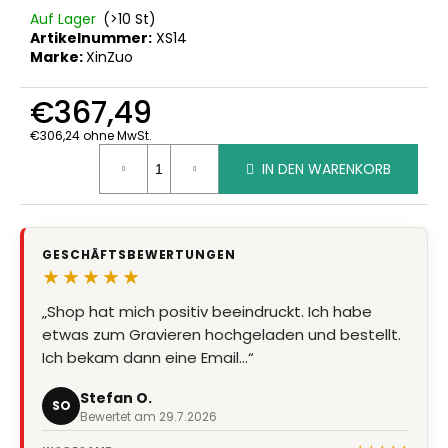
Auf Lager
(>10 St)
Artikelnummer:
XS14
Marke:
XinZuo
€367,49
€306,24 ohne MwSt.
Verkaufspreis:
IN DEN WARENKORB
GESCHÄFTSBEWERTUNGEN
★★★★★
„Shop hat mich positiv beeindruckt. Ich habe
„Super Qualität, Preis Leistung stimmt, Lieferung
etwas zum Gravieren hochgeladen und bestellt.
super schnell“
Ich bekam dann eine Email…“
Marion Eder
ME
Bewertet am 8.7.2026
Stefan O.
SO
Bewertet am 29.7.2026
★★★★★
INSGESAMT
36