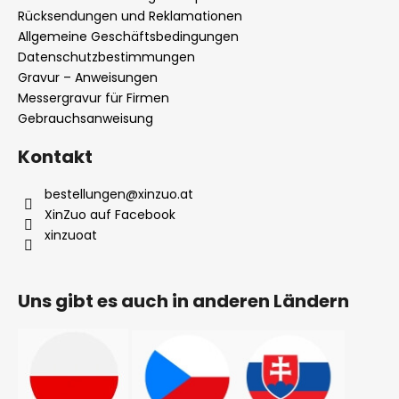
l
Allgemeine Geschäftsbedingungen
Datenschutzbestimmungen
e
Gravur – Anweisungen
Messergravur für Firmen
Gebrauchsanweisung
Kontakt
bestellungen
@
xinzuo.at
XinZuo auf Facebook
xinzuoat
Uns gibt es auch in anderen Ländern