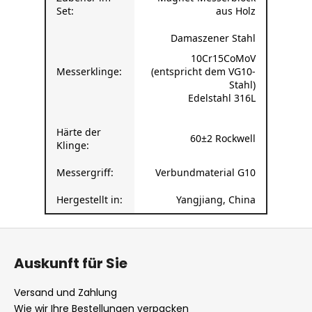
Damaszener Stahl
10Cr15CoMoV
Messerklinge:
(entspricht dem VG10-
Stahl)
Edelstahl 316L
Härte der
60±2 Rockwell
Klinge:
Messergriff:
Verbundmaterial G10
Hergestellt in:
Yangjiang, China
F
u
Auskunft für Sie
ß
z
Versand und Zahlung
e
Wie wir Ihre Bestellungen verpacken
i
Rücksendungen und Reklamationen