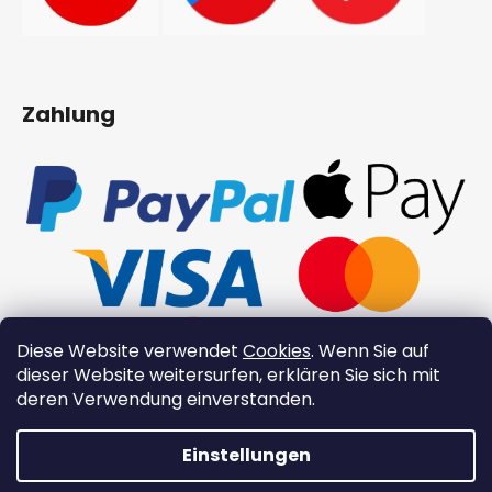
Zahlung
Diese Website verwendet
Cookies
. Wenn Sie auf
dieser Website weitersurfen, erklären Sie sich mit
deren Verwendung einverstanden.
Erstellt von Shoptet
Einstellungen
👉 Neue Xinzuo-Produkte 👉
Copyright 2026
XinZuo.at
. Alle Rechte vorbehalten.