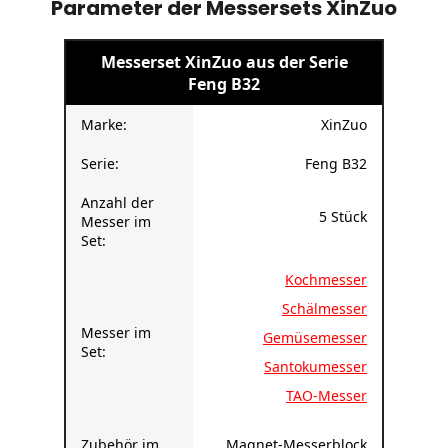
Messerset XinZuo aus der Serie
Feng B32
Marke:
XinZuo
Serie:
Feng B32
Anzahl der
5 Stück
Messer im
Set:
Kochmesser
Schälmesser
Messer im
Gemüsemesser
Set:
Santokumesser
TAO-Messer
Zubehör im
Magnet-Messerblock
Set:
aus Holz