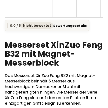
SUCHEN
0,0 / 5
Nicht bewertet
Bewertungsdetails
Die
durchschnittliche
Produktbewertung
W
ist
Messerset XinZuo Feng
i
0,0
r
von
B32 mit Magnet-
e
5
Messerblock
Sternen.
m
p
f
Das Messerset XinZuo Feng B32 mit Magnet-
e
Messerblock beinhält 5 Messer aus
h
hochwertigem Damaszener Stahl mit
l
e
handgefertigten Klingen. Die Messer der Serie
n
XinZuo Feng sind auf den ersten Blick an ihrem
einzigartigen Griffdesign zu erkennen.