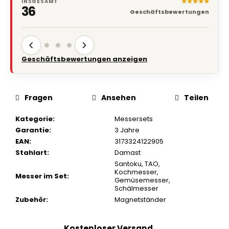
Geschäftsbewertungen
‹
›
Geschäftsbewertungen anzeigen
Fragen
Ansehen
Teilen
Kategorie
:
Messersets
Garantie
:
3 Jahre
EAN
:
3173324122905
Stahlart
:
Damast
Santoku
,
TAO
,
Kochmesser
,
Messer im Set
:
Gemüsemesser
,
Schälmesser
Zubehör
:
Magnetständer
Kostenloser Versand
Shoppen Sie mit kostenlosem Versand