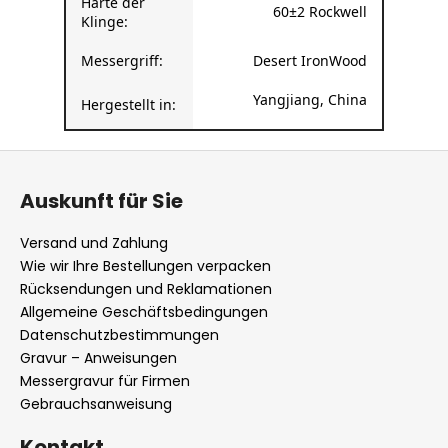
Messergriff:
Desert IronWood
Yangjiang, China
Hergestellt in:
F
u
Auskunft für Sie
ß
z
Versand und Zahlung
e
Wie wir Ihre Bestellungen verpacken
i
Rücksendungen und Reklamationen
l
Allgemeine Geschäftsbedingungen
Datenschutzbestimmungen
e
Gravur – Anweisungen
Messergravur für Firmen
Gebrauchsanweisung
Kontakt