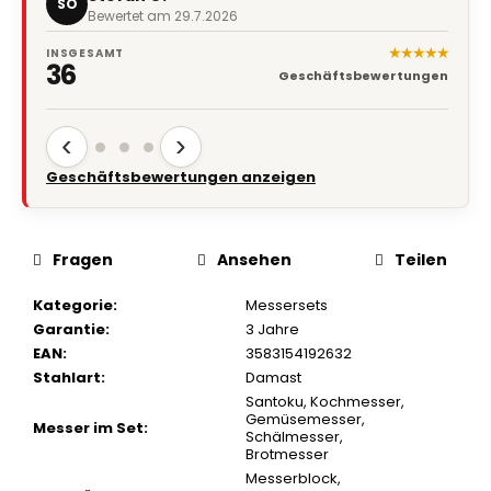
SO
Bewertet am 29.7.2026
★★★★★
INSGESAMT
36
Geschäftsbewertungen
‹
›
Geschäftsbewertungen anzeigen
Fragen
Ansehen
Teilen
Kategorie
:
Messersets
Garantie
:
3 Jahre
EAN
:
3583154192632
Stahlart
:
Damast
Santoku
,
Kochmesser
,
Gemüsemesser
,
Messer im Set
:
Schälmesser
,
Brotmesser
Messerblock
,
Zubehör
:
Geflügelschere
,
Wetzstahl