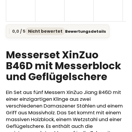
SUCHEN
0,0 / 5
Nicht bewertet
Bewertungsdetails
Die
durchschnittliche
Produktbewertung
W
ist
Messerset XinZuo
i
0,0
r
von
B46D mit Messerblock
e
5
und Geflügelschere
Sternen.
m
p
f
Ein Set aus fünf Messern XinZuo Jiang B46D mit
e
einer einzigartigen Klinge aus zwei
h
verschiedenen Damaszener Stählen und einem
l
e
Griff aus Massivholz. Das Set kommt mit einem
n
massiven Holzblock, einem Wetzstahl und einer
Geflügelschere. Es enthält auch die