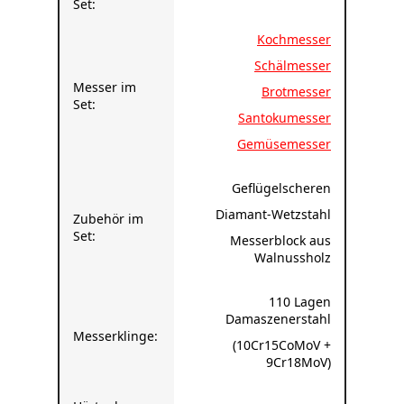
Kochmesser
Schälmesser
Messer im
Brotmesser
Set:
Santokumesser
Gemüsemesser
Geflügelscheren
Diamant-Wetzstahl
Zubehör im
Set:
Messerblock aus
Walnussholz
110 Lagen
Damaszenerstahl
Messerklinge:
(10Cr15CoMoV +
9Cr18MoV)
Härte der
60±2 Rockwell
Klinge: