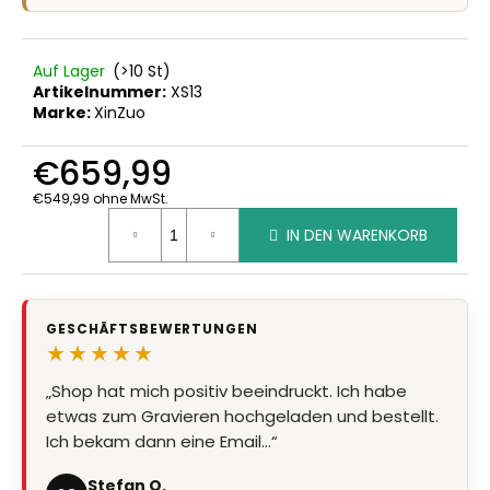
Auf Lager
(>10 St)
Artikelnummer:
XS13
Marke:
XinZuo
€659,99
€549,99 ohne MwSt.
Verkaufspreis:
IN DEN WARENKORB
GESCHÄFTSBEWERTUNGEN
★★★★★
„Shop hat mich positiv beeindruckt. Ich habe
„Super Qualität, Preis Leistung stimmt, Lieferung
etwas zum Gravieren hochgeladen und bestellt.
super schnell“
Ich bekam dann eine Email…“
Marion Eder
ME
Bewertet am 8.7.2026
Stefan O.