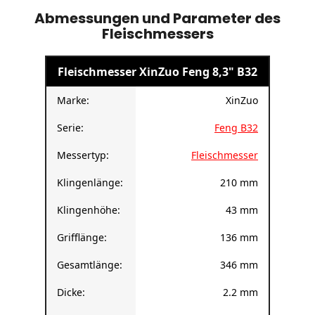
Abmessungen und Parameter des
Fleischmessers
Fleischmesser XinZuo Feng 8,3" B32
Marke:
XinZuo
Serie:
Feng B32
Messertyp:
Fleischmesser
Klingenlänge:
210 mm
Klingenhöhe:
43 mm
Grifflänge:
136 mm
Gesamtlänge:
346 mm
Dicke:
2.2 mm