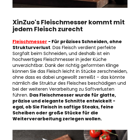
XinZuo's Fleischmesser kommt mit
jedem Fleisch zurecht
Fleischmesser
- Für präzises Schneiden, ohne
Strukturverlust
. Das Fleisch verdient perfekte
Sorgfalt beim Schneiden, und deshalb ist ein
hochwertiges Fleischmesser in jeder Küche
unverzichtbar. Dank der richtig geformten Klinge
können Sie das Fleisch leicht in Stücke zerschneiden,
ohne dass es dabei ungewollt zerreißt – das könnte
nämlich die Struktur des Fleisches beschädigen und
bei der weiteren Verarbeitung zu Saftverlusten
führen.
Das Fleischmesser wurde für glatte,
präzise und elegante Schnitte entwickelt -
egal, ob Sie Fleisch in saftige Steaks, feine
Scheiben oder große Stücke für die
Weiterverarbeitung zerlegen wollen.