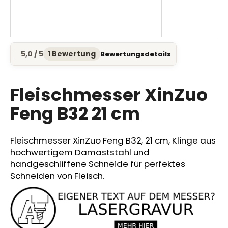
SUCHEN
5,0 / 5
1 Bewertung
Bewertungsdetails
Die
durchschnittliche
Produktbewertung
W
ist
Fleischmesser XinZuo
i
5,0
r
von
Feng B32 21 cm
e
5
Sternen.
m
p
Fleischmesser XinZuo Feng B32, 21 cm, Klinge aus
f
hochwertigem Damaststahl und
e
handgeschliffene Schneide für perfektes
h
Schneiden von Fleisch.
l
e
n