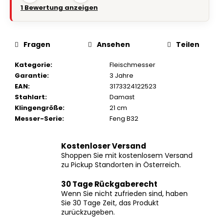
1 Bewertung anzeigen
Fragen
Ansehen
Teilen
Kategorie
:
Fleischmesser
Garantie
:
3 Jahre
EAN
:
3173324122523
Stahlart
:
Damast
Klingengröße
:
21 cm
Messer-Serie
:
Feng B32
Kostenloser Versand
Shoppen Sie mit kostenlosem Versand
zu Pickup Standorten in Österreich.
30 Tage Rückgaberecht
Wenn Sie nicht zufrieden sind, haben
Sie 30 Tage Zeit, das Produkt
zurückzugeben.