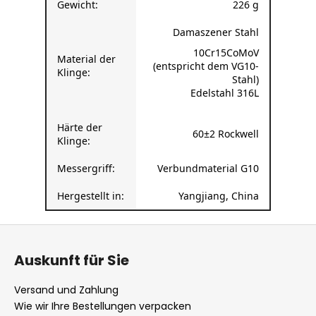
Gewicht:
226 g
Damaszener Stahl
10Cr15CoMoV
Material der
(entspricht dem VG10-
Klinge:
Stahl)
Edelstahl 316L
Härte der
60±2 Rockwell
Klinge:
Messergriff:
Verbundmaterial G10
Hergestellt in:
Yangjiang, China
F
u
Auskunft für Sie
ß
z
Versand und Zahlung
e
Wie wir Ihre Bestellungen verpacken