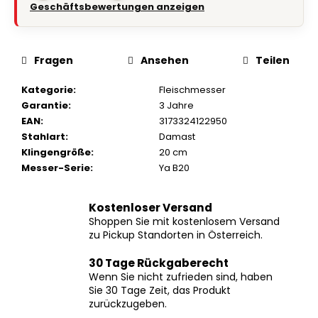
Geschäftsbewertungen anzeigen
Fragen
Ansehen
Teilen
Kategorie
:
Fleischmesser
Garantie
:
3 Jahre
EAN
:
3173324122950
Stahlart
:
Damast
Klingengröße
:
20 cm
Messer-Serie
:
Ya B20
Kostenloser Versand
Shoppen Sie mit kostenlosem Versand
zu Pickup Standorten in Österreich.
30 Tage Rückgaberecht
Wenn Sie nicht zufrieden sind, haben
Sie 30 Tage Zeit, das Produkt
zurückzugeben.