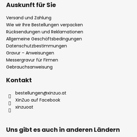
u
Auskunft für Sie
ß
z
Versand und Zahlung
e
Wie wir Ihre Bestellungen verpacken
i
Rücksendungen und Reklamationen
l
Allgemeine Geschäftsbedingungen
Datenschutzbestimmungen
e
Gravur – Anweisungen
Messergravur für Firmen
Gebrauchsanweisung
Kontakt
bestellungen
@
xinzuo.at
XinZuo auf Facebook
xinzuoat
Uns gibt es auch in anderen Ländern