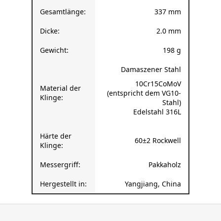
Gesamtlänge:
337 mm
Dicke:
2.0 mm
Gewicht:
198 g
Damaszener Stahl
10Cr15CoMoV
Material der
(entspricht dem VG10-
Klinge:
Stahl)
Edelstahl 316L
Härte der
60±2 Rockwell
Klinge:
Messergriff:
Pakkaholz
Hergestellt in:
Yangjiang, China
F