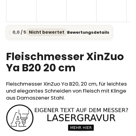
SUCHEN
0,0 / 5
Nicht bewertet
Bewertungsdetails
Die
durchschnittliche
Produktbewertung
W
ist
Fleischmesser XinZuo
i
0,0
r
von
Ya B20 20 cm
e
5
Sternen.
m
p
Fleischmesser XinZuo Ya B20, 20 cm, für leichtes
f
und elegantes Schneiden von Fleisch mit Klinge
e
aus Damaszener Stahl.
h
l
e
n