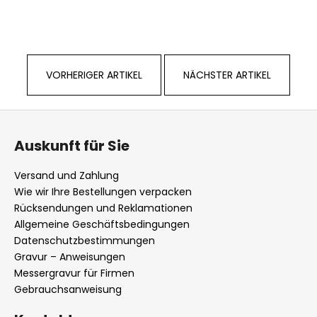
VORHERIGER ARTIKEL
NÄCHSTER ARTIKEL
F
u
Auskunft für Sie
ß
z
Versand und Zahlung
e
Wie wir Ihre Bestellungen verpacken
i
Rücksendungen und Reklamationen
l
Allgemeine Geschäftsbedingungen
Datenschutzbestimmungen
e
Gravur – Anweisungen
Messergravur für Firmen
Gebrauchsanweisung