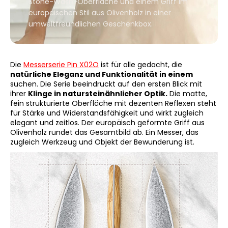
Stone-Wash-Oberfläche und einem Griff im
europäischen Stil aus Olivenholz in einer
umweltfreundlichen Geschenkbox.
SUCHEN
Die
Messerserie Pin X02O
ist für alle gedacht, die
natürliche Eleganz und Funktionalität in einem
W
suchen. Die Serie beeindruckt auf den ersten Blick mit
i
ihrer
Klinge in natursteinähnlicher Optik.
Die matte,
fein strukturierte Oberfläche mit dezenten Reflexen steht
r
für Stärke und Widerstandsfähigkeit und wirkt zugleich
e
elegant und zeitlos. Der europäisch geformte Griff aus
m
Olivenholz rundet das Gesamtbild ab. Ein Messer, das
p
zugleich Werkzeug und Objekt der Bewunderung ist.
f
e
h
l
e
n