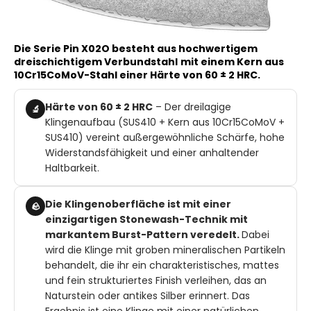
Die Serie Pin X02O besteht aus hochwertigem
dreischichtigem Verbundstahl
mit einem Kern aus
10Cr15CoMoV-Stahl einer Härte von 60 ± 2 HRC.
Härte von 60 ± 2 HRC
– Der dreilagige
🔬
Klingenaufbau (SUS410 + Kern aus 10Cr15CoMoV +
SUS410) vereint außergewöhnliche Schärfe, hohe
Widerstandsfähigkeit und einer anhaltender
Haltbarkeit.
Die Klingenoberfläche ist mit einer
🪨
einzigartigen Stonewash-Technik mit
markantem Burst-Pattern veredelt.
Dabei
wird die Klinge mit groben mineralischen Partikeln
behandelt, die ihr ein charakteristisches, mattes
und fein strukturiertes Finish verleihen, das an
Naturstein oder antikes Silber erinnert. Das