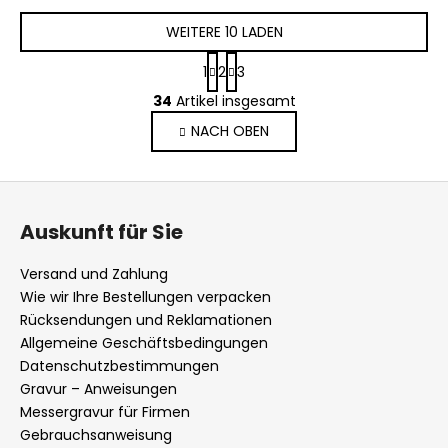
WEITERE 10 LADEN
P
1
2
3
a
S
g
34
Artikel insgesamt
t
i
NACH OBEN
e
n
i
u
e
e
F
r
r
u
u
e
Auskunft für Sie
n
ß
l
g
e
z
Versand und Zahlung
m
e
Wie wir Ihre Bestellungen verpacken
e
i
Rücksendungen und Reklamationen
n
l
Allgemeine Geschäftsbedingungen
t
Datenschutzbestimmungen
e
e
Gravur – Anweisungen
d
Messergravur für Firmen
e
Gebrauchsanweisung
r