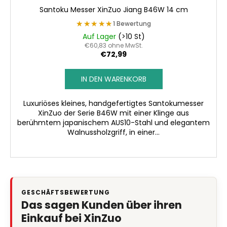
Santoku Messer XinZuo Jiang B46W 14 cm
★★★★★
★★★★★
1 Bewertung
Auf Lager
(>10 St)
€60,83 ohne MwSt.
€72,99
IN DEN WARENKORB
Luxuriöses kleines, handgefertigtes Santokumesser
XinZuo der Serie B46W mit einer Klinge aus
berühmtem japanischem AUS10-Stahl und elegantem
Walnussholzgriff, in einer...
GESCHÄFTSBEWERTUNG
Das sagen Kunden über ihren
Einkauf bei XinZuo