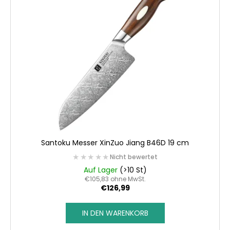
s
t
t
i
e
e
SUCHEN
d
r
e
u
r
n
W
P
g
i
r
r
o
e
d
m
p
u
Santoku Messer XinZuo Jiang B46D 19 cm
f
k
★★★★★
★★★★★
Nicht bewertet
e
t
Auf Lager
(>10 St)
h
e
€105,83 ohne MwSt.
l
€126,99
e
n
IN DEN WARENKORB