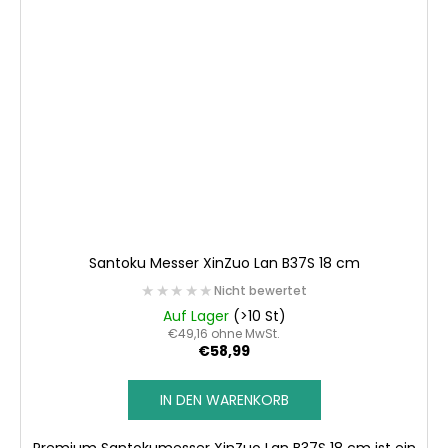
Santoku Messer XinZuo Lan B37S 18 cm
★★★★★
★★★★★
Nicht bewertet
Auf Lager
(>10 St)
€49,16 ohne MwSt.
€58,99
IN DEN WARENKORB
Premium Santokumesser XinZuo Lan B37S 18 cm ist ein