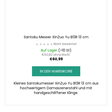
Santoku Messer XinZuo Yu B13R 13 cm
★★★★★
★★★★★
Nicht bewertet
Auf Lager
(>10 St)
€50,83 ohne MwSt.
€60,99
IN DEN WARENKORB
Kleines Santokumesser XinZuo Yu B13R 13 cm aus
hochwertigem Damaszenerstahl und mit
handgeschliffener Klinge.