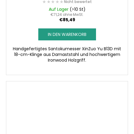
★★★★★
★★★★★
Nicht bewertet
Auf Lager
(>10 St)
€71,24 ohne MwSt.
€85,49
IN DEN WARENKORB
Handgefertigtes Santokumesser XinZuo Yu B13D mit
18-cm-Klinge aus Damaststahl und hochwertigem
Ironwood Holzgriff.