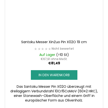
Santoku Messer XinZuo Pin X02O 19 cm
★★★★★
★★★★★
Nicht bewertet
Auf Lager
(>10 St)
€67,91 ohne MwSt.
€81,49
IN DEN WARENKORB
Das Santoku Messer Pin X02O überzeugt mit
dreilagigem Verbundstahl 10Cr15CoMoV (60±2 HRC),
einer Stonewash-Oberfläche und einem Griff in
europäischer Form aus Olivenholz.