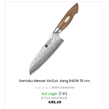
Santoku Messer XinZuo Jiang B46W 19 cm
★★★★★
★★★★★
Nicht bewertet
Auf Lager
(1 St)
€71,24 ohne MwSt.
€85,49