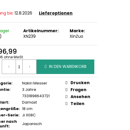
ung bis:
12.8.2026
Lieferoptionen
Lager
Artikelnummer:
Marke:
)
XN239
XinZuo
96,99
16 ohne MwSt.
ufspreis:
IN DEN WARENKORB
Drucken
gorie
:
Nakiri Messer
ntie
:
3 Jahre
Fragen
7331898643721
Ansehen
lart
:
Damast
Teilen
gengröße
:
18 cm
er-Serie
:
Ji X08C
er nach
Japanisch
unft
: