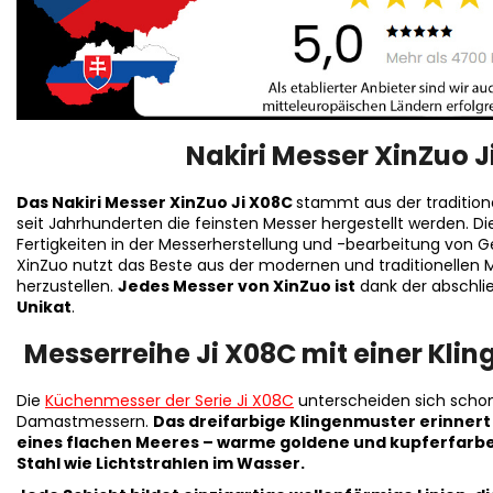
Nakiri Messer XinZuo J
Das Nakiri Messer XinZuo Ji X08C
stammt aus der tradition
seit Jahrhunderten die feinsten Messer hergestellt werden. D
Fertigkeiten in der Messerherstellung und -bearbeitung von 
XinZuo nutzt das Beste aus der modernen und traditionellen 
herzustellen.
Jedes Messer von XinZuo ist
dank der abschli
Unikat
.
Messerreihe Ji X08C mit einer Klinge
Die
Küchenmesser der Serie Ji X08C
unterscheiden sich schon 
Damastmessern.
Das dreifarbige Klingenmuster erinnert
eines flachen Meeres – warme goldene und kupferfarb
Stahl wie Lichtstrahlen im Wasser.