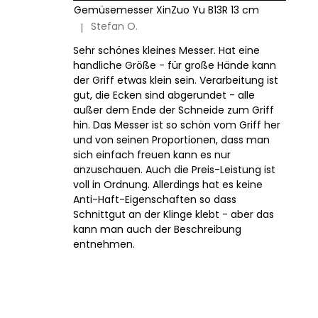
Gemüsemesser XinZuo Yu B13R 13 cm
Stefan O.
|
Die Produktbewertung beträgt 5 von 5 Sternen.
Sehr schönes kleines Messer. Hat eine
handliche Größe - für große Hände kann
der Griff etwas klein sein. Verarbeitung ist
gut, die Ecken sind abgerundet - alle
außer dem Ende der Schneide zum Griff
hin. Das Messer ist so schön vom Griff her
und von seinen Proportionen, dass man
sich einfach freuen kann es nur
anzuschauen. Auch die Preis-Leistung ist
voll in Ordnung. Allerdings hat es keine
Anti-Haft-Eigenschaften so dass
Schnittgut an der Klinge klebt - aber das
kann man auch der Beschreibung
entnehmen.