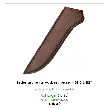
L
i
s
t
e
d
e
r
P
r
o
d
u
Ledertasche für Ausbeinmesser - B1, B13, B27
k
★★★★★
★★★★★
Nicht bewertet
t
Auf Lager
(10 St)
e
€13,74 ohne MwSt.
€16,49