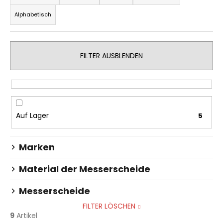
o
Alphabetisch
d
u
SUCHEN
k
FILTER AUSBLENDEN
t
s
W
o
i
r
r
t
e
Auf Lager
5
i
m
p
e
f
Marken
r
e
u
h
Material der Messerscheide
n
l
g
e
Messerscheide
n
FILTER LÖSCHEN
9
Artikel