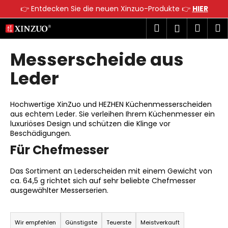
W
👉 Entdecken Sie die neuen Xinzuo-Produkte 👉
HIER
a
Zum
Zurück
Zurück
Suchen
Ware
M
Login
r
Inhalt
zum
zum
springen
e
Messerscheide aus
W
n
a
k
Leder
s
o
s
r
Hochwertige XinZuo und HEZHEN Küchenmesserscheiden
u
b
aus echtem Leder. Sie verleihen Ihrem Küchenmesser ein
c
luxuriöses Design und schützen die Klinge vor
h
Beschädigungen.
e
Für Chefmesser
n
Das Sortiment an Lederscheiden mit einem Gewicht von
S
ca. 64,5 g richtet sich auf sehr beliebte Chefmesser
i
ausgewählter Messerserien.
e
P
?
r
Wir empfehlen
Günstigste
Teuerste
Meistverkauft