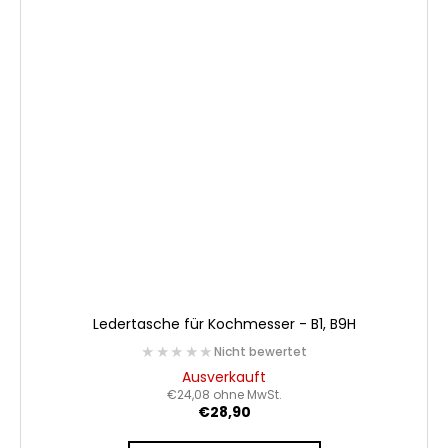
Ledertasche für Kochmesser - B1, B9H
★★★★★
★★★★★
Nicht bewertet
Ausverkauft
€24,08 ohne MwSt.
€28,90