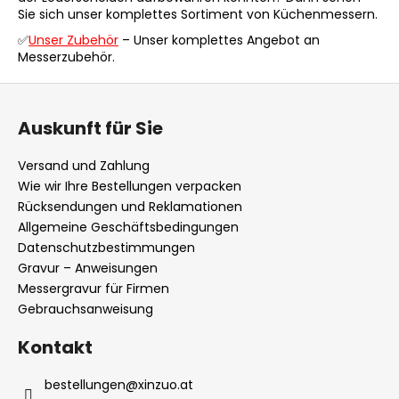
n
Sie sich unser komplettes Sortiment von Küchenmessern.
t
✅
Unser Zubehör
– Unser komplettes Angebot an
e
Messerzubehör.
d
e
F
r
u
L
Auskunft für Sie
ß
i
z
s
Versand und Zahlung
t
e
Wie wir Ihre Bestellungen verpacken
e
i
Rücksendungen und Reklamationen
l
Allgemeine Geschäftsbedingungen
Datenschutzbestimmungen
e
Gravur – Anweisungen
Messergravur für Firmen
Gebrauchsanweisung
Kontakt
bestellungen
@
xinzuo.at