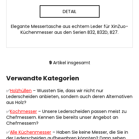
DETAIL
Elegante Messertasche aus echtem Leder für XinZuo-
Küchenmesser aus den Serien B32, B32D, B27.
9
Artikel insgesamt
S
t
Verwandte Kategorien
e
u
✅
Holzhüllen
– Wussten Sie, dass wir nicht nur
e
Lederscheiden anbieten, sondern auch deren Alternativen
r
aus Holz?
e
✅
Kochmesser
– Unsere Lederscheiden passen meist zu
l
Chefmessern. Kennen Sie bereits unser Angebot an
e
Chefmessern?
m
✅
Alle Küchenmesser
– Haben Sie keine Messer, die Sie in
e
der Lederscheiden aufbewahren könnten? Dann sehen