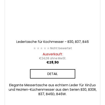
Ledertasche für Kochmesser - B30, B37, B46
★★★★★
★★★★★
Nicht bewertet
Ausverkauft
€24,08 ohne MwSt.
€28,90
DETAIL
Elegante Messertasche aus echtem Leder für XinZuo
und HezHen-Küchenmesser aus den Serien B30, B30R,
B37, B46D, B46W.