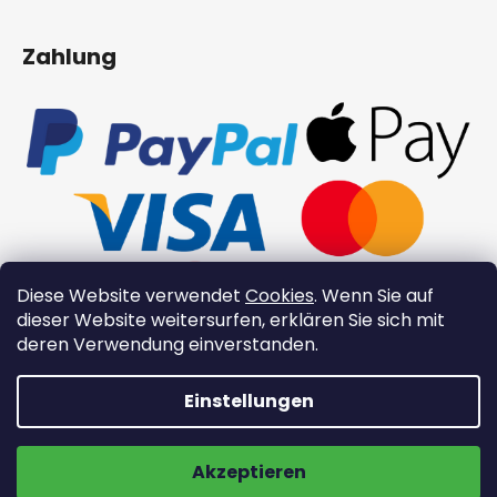
Zahlung
Diese Website verwendet
Cookies
. Wenn Sie auf
dieser Website weitersurfen, erklären Sie sich mit
deren Verwendung einverstanden.
Einstellungen
👉 Neue Xinzuo-Produkte 👉
Erstellt von Shoptet
Kostenloser Versand
Copyright 2026
XinZuo.at
. Alle Rechte vorbehalten.
Akzeptieren
Cookie-Einstellungen ändern
JETZT ENTDECKEN