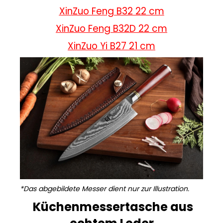
XinZuo Feng B32 22 cm
XinZuo Feng B32D 22 cm
XinZuo Yi B27 21 cm
*Das abgebildete Messer dient nur zur Illustration.
Küchenmessertasche aus