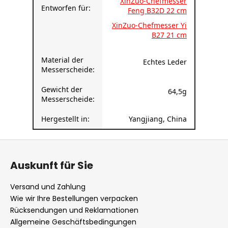
XinZuo-Chefmesser
Entworfen für:
Feng B32D 22 cm
XinZuo-Chefmesser Yi
B27 21 cm
Material der
Echtes Leder
Messerscheide:
Gewicht der
64,5g
Messerscheide:
Hergestellt in:
Yangjiang, China
F
u
Auskunft für Sie
ß
z
Versand und Zahlung
e
Wie wir Ihre Bestellungen verpacken
i
Rücksendungen und Reklamationen
l
Allgemeine Geschäftsbedingungen