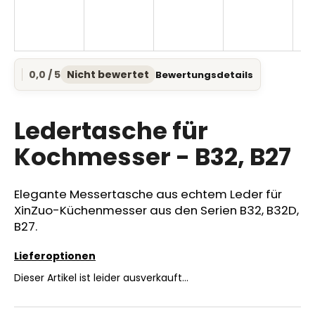
SUCHEN
0,0 / 5
Nicht bewertet
Bewertungsdetails
Die
durchschnittliche
Produktbewertung
W
ist
Ledertasche für
i
0,0
r
von
Kochmesser - B32, B27
e
5
Sternen.
m
p
Elegante Messertasche aus echtem Leder für
f
XinZuo-Küchenmesser aus den Serien B32, B32D,
e
B27.
h
l
Lieferoptionen
e
Dieser Artikel ist leider ausverkauft…
n