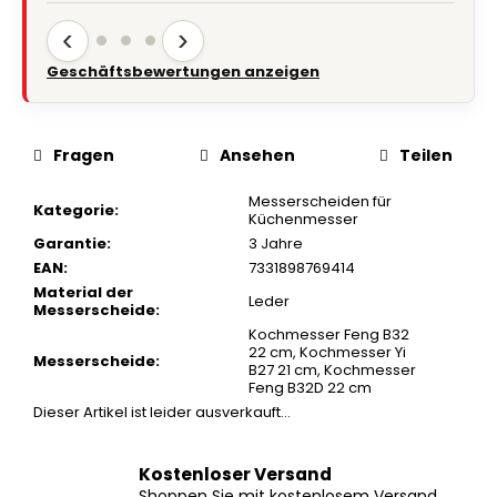
‹
›
Geschäftsbewertungen anzeigen
Fragen
Ansehen
Teilen
Messerscheiden für
Kategorie
:
Küchenmesser
Garantie
:
3 Jahre
EAN
:
7331898769414
Material der
Leder
Messerscheide
:
Kochmesser Feng B32
22 cm
,
Kochmesser Yi
Messerscheide
:
B27 21 cm
,
Kochmesser
Feng B32D 22 cm
Dieser Artikel ist leider ausverkauft…
Kostenloser Versand
Shoppen Sie mit kostenlosem Versand