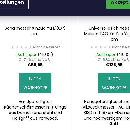
stellungen
Akzepti
Schälmesser XinZuo Yu B13D 9
Universelles chinesi
cm
Messer TAO XinZuo Yu 
cm
★★★★★
★★★★★
★★★★★
★★★★★
Nicht bewertet
Nicht bew
Auf Lager
(>10 St)
Auf Lager
(>10 S
€47,46 ohne MwSt.
€115,83 ohne MwSt
€56,95
€138,99
IN DEN
IN DEN
WARENKORB
WARENKORB
Handgefertigtes
Handgefertigtes chine
Küchenschälmesser mit Klinge
Allzweckmesser TAO X
aus Damaszenerstahl und
B13D mit 18-cm-Damas
Holzgriff aus Ironwood.
und hochwertigem Ir
Griff.