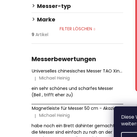
Messer-typ
Marke
FILTER LÖSCHEN
9
Artikel
Messerbewertungen
Universelles chinesisches Messer TAO XinZuo Jiang B46D 18 cm
Michael Heinig
|
Die Produktbewertung beträgt 5 von 5 Sternen.
ein sehr schönes und scharfes Messer
(Beil , trifft eher zu)
Magnetleiste für Messer 50 cm - Akazienholz HezHen
Michael Heinig
|
Diese
Die Produktbewertung beträgt 5 von 5 Sternen.
weiter
habe noch ein Brett dahinter gemacht ,
die Messer sind einfach zu nah an der