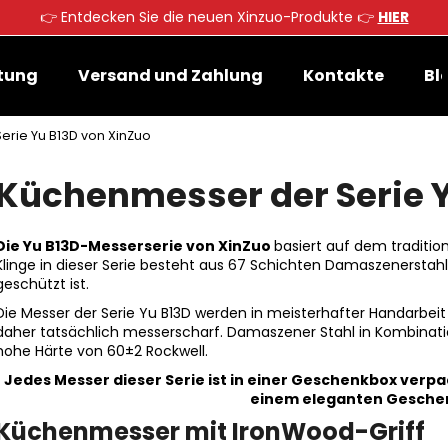
👉 Entdecken Sie die neuen Xinzuo-Produkte 👉
HIER
tung
Versand und Zahlung
Kontakte
Bl
Was suchen Sie?
rie Yu B13D von XinZuo
Küchenmesser der Serie Y
SUCHEN
Die Yu B13D-Messerserie von XinZuo
basiert auf dem traditi
Klinge in dieser Serie besteht aus 67 Schichten Damaszenerstahl,
Wir empfehlen
geschützt ist.
Die Messer der Serie Yu B13D werden in meisterhafter Handarbei
daher tatsächlich messerscharf. Damaszener Stahl in Kombination
hohe Härte von 60±2 Rockwell.
Jedes Messer dieser Serie ist in einer Geschenkbox verp
einem eleganten Geschen
Küchenmesser mit IronWood-Griff