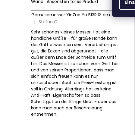
Wand . Ansonsten tolles Produkt .
Ein
Gemüsemesser XinZuo Yu B13R 13 cm
Stefan O.
|
Die Produktbewertung beträgt 5 von 5 Sternen.
Sehr schönes kleines Messer. Hat eine
handliche Größe - für große Hände kann
der Griff etwas klein sein. Verarbeitung ist
gut, die Ecken sind abgerundet - alle
außer dem Ende der Schneide zum Griff
hin. Das Messer ist so schön vom Griff her
und von seinen Proportionen, dass man
sich einfach freuen kann es nur
anzuschauen. Auch die Preis-Leistung ist
voll in Ordnung. Allerdings hat es keine
Anti-Haft-Eigenschaften so dass
Schnittgut an der Klinge klebt - aber das
kann man auch der Beschreibung
entnehmen.