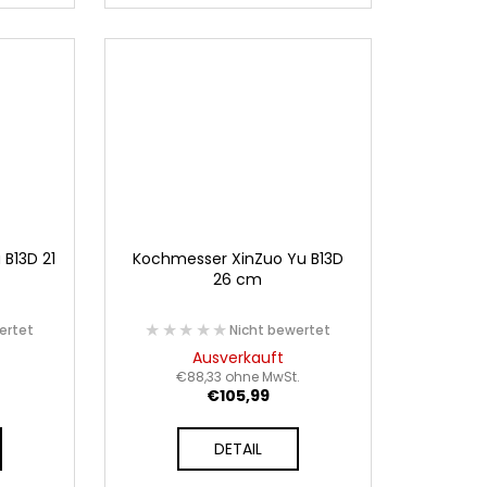
B13D 21
Kochmesser XinZuo Yu B13D
26 cm
★★★★★
★★★★★
ertet
Nicht bewertet
Ausverkauft
.
€88,33 ohne MwSt.
€105,99
DETAIL