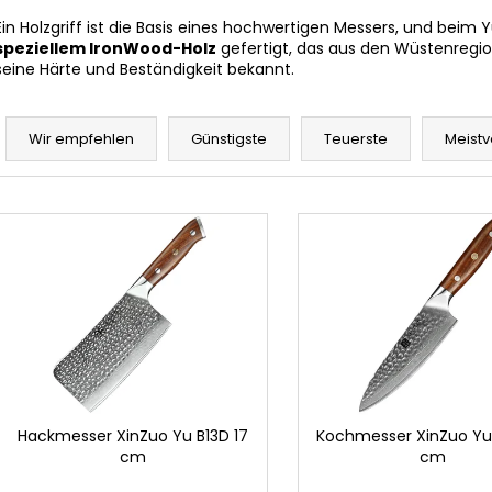
Ein Holzgriff ist die Basis eines hochwertigen Messers, und beim Y
speziellem IronWood-Holz
gefertigt, das aus den Wüstenregio
seine Härte und Beständigkeit bekannt.
P
r
Wir empfehlen
Günstigste
Teuerste
Meistv
o
d
L
u
i
k
s
t
t
s
e
o
d
r
e
t
r
i
P
Hackmesser XinZuo Yu B13D 17
Kochmesser XinZuo Yu 
e
cm
cm
r
r