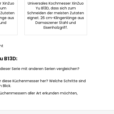
r XinZuo
Universales Kochmesser XinZuo
 zum
Yu B13D, dass sich zum
 Zutaten
Schneiden der meisten Zutaten
änge aus
eignet. 26 cm-Klingenlänge aus
 und
Damaszener Stahl und
Eisenholzgriff.
mt
u B13D:
ieser Serie mit anderen Serien vergleichen?
ir diese Küchenmesser her? Welche Schritte sind
 Blick.
üchenmessern aller Art erkunden möchten,