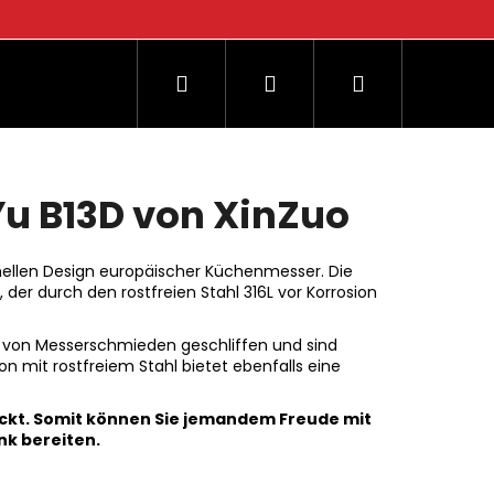
Suchen
Login
Warenkorb
og
u B13D von XinZuo
onellen Design europäischer Küchenmesser. Die
 der durch den rostfreien Stahl 316L vor Korrosion
t von Messerschmieden geschliffen und sind
 mit rostfreiem Stahl bietet ebenfalls eine
ackt. Somit können Sie jemandem Freude mit
k bereiten.