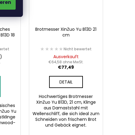
eren
sches
Brotmesser XinZuo Yu B13D 21
B13D 18
cm
★★★★★
★★★★★
ertet
Nicht bewertet
t)
Ausverkauft
.
€64,58 ohne MwSt.
€77,49
DETAIL
Hochwertiges Brotmesser
XinZuo Yu B13D, 21 cm, Klinge
sisches
aus Damaststahl mit
inZuo Yu
Wellenschliff, die sich ideal zum
tklinge
Schneiden von frischem Brot
onwood-
und Gebäck eignet.