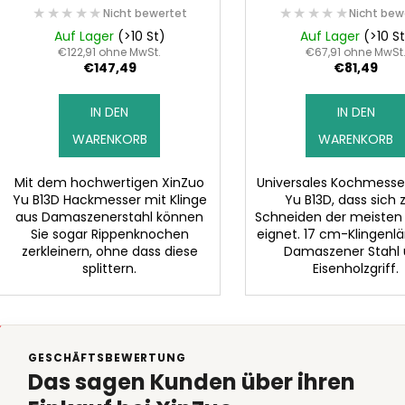
o
★★★★★
★★★★★
★★★★★
★★★★★
u
Nicht bewertet
Nicht bew
d
n
Auf Lager
(>10 St)
Auf Lager
(>10 S
u
€122,91 ohne MwSt.
€67,91 ohne MwSt
g
€147,49
€81,49
k
t
IN DEN
IN DEN
e
WARENKORB
WARENKORB
Mit dem hochwertigen XinZuo
Universales Kochmesse
Yu B13D Hackmesser mit Klinge
Yu B13D, dass sich
aus Damaszenerstahl können
Schneiden der meisten
Sie sogar Rippenknochen
eignet. 17 cm-Klingenl
zerkleinern, ohne dass diese
Damaszener Stahl
splittern.
Eisenholzgriff.
GESCHÄFTSBEWERTUNG
Das sagen Kunden über ihren