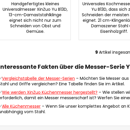
Handgefertigtes kleines
Universales Kochmesse
Universalmesser XinZuo Yu B13D,
Yu B13D, dass sich
13-cm-Damaststahlklinge
Schneiden der meisten
eignet sich nicht nur zum
eignet. 21 cm-Klingenl
Schneiden von Obst und
Damaszener Stahl
Gemüse.
Eisenholzgriff.
9
Artikel insgesa
S
t
Interessante Fakten über die Messer-Serie Y
e
u
✅
Vergleichstabelle der Messer-Serien
– Möchten Sie Messer aus d
e
Stahl und Griffe vergleichen? Eine Tabelle finden Sie im Artikel.
r
✅
Wie werden XinZuo Küchenmesser hergestellt?
– Wie stellen w
e
erforderlich, damit ein Messer messerscharf ist? Werfen Sie einen
l
e
✅
Alle Küchenmesser
– Wenn Sie unser komplettes Angebot an K
m
unabhängig vom Stahl.
e
n