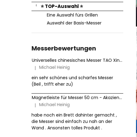
⭐ TOP-Auswahl ⭐
Eine Auswahl fürs Grillen
Auswahl der Basis-Messer
Messerbewertungen
Universelles chinesisches Messer TAO XinZuo Jiang B46D 18 cm
Michael Heinig
|
Die Produktbewertung beträgt 5 von 5 Sternen.
ein sehr schönes und scharfes Messer
(Beil , trifft eher zu)
Magnetleiste für Messer 50 cm - Akazienholz HezHen
Michael Heinig
|
Die Produktbewertung beträgt 5 von 5 Sternen.
habe noch ein Brett dahinter gemacht ,
die Messer sind einfach zu nah an der
Wand . Ansonsten tolles Produkt .