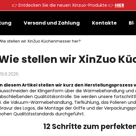
👉 Entdecken Sie die neuen Xinzuo-Produkte 👉
HIER
tung
Versand und Zahlung
Kontakte
Bl
Was suchen Sie?
Wie stellen wir XinZuo Küchenmesser her?
Wie stellen wir XinZuo K
SUCHEN
29.6.2025
Wir empfehlen
In diesem Artikel stellen wir kurz den Herstellungsprozess
Ausschneiden der Klingenform über die Wärmebehandlung und da
abschließenden Qualitätskontrolle. Sie werden unsere fortschritt
B. die Vakuum-Wärmebehandlung, Tiefkühlung, das Polieren und d
Gravur des Logos, die Montage der Griffe und der Verpackungspr
hohen Qualitätsstandards durchgeführt.
12 Schritte zum perfekt