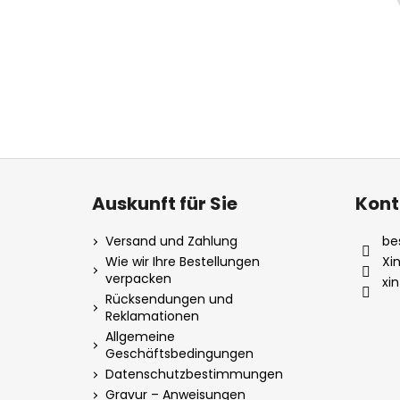
F
u
Auskunft für Sie
Kont
ß
z
Versand und Zahlung
be
e
Wie wir Ihre Bestellungen
Xi
verpacken
i
xi
Rücksendungen und
l
Reklamationen
e
Allgemeine
Geschäftsbedingungen
Datenschutzbestimmungen
Gravur – Anweisungen