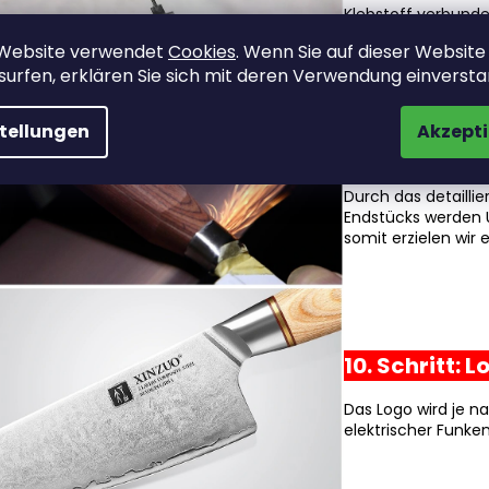
Klebstoff verbunden
Konstruktion entst
 Website verwendet
Cookies
. Wenn Sie auf dieser Website
surfen, erklären Sie sich mit deren Verwendung einverst
stellungen
Akzepti
9. Schritt: Da
Durch das detaillie
Endstücks werden 
somit erzielen wir 
10. Schritt:
Das Logo wird je n
elektrischer Funke