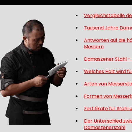
Vergleichstabelle d
Tausend Jahre Damas
Antworten auf die hä
Messern
Damaszener Stahl - 
Welches Holz wird f
Arten von Messerst
Formen von Messerk
Zertifikate für Stahl
Der Unterschied zw
Damaszenerstahl