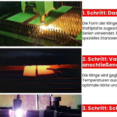
1. Schritt: 
Die Form der Kling
Stahlplatte zugesc
Serien verwendet. 
spezielles Stanzwe
2. Schritt:
anschließen
Die Klinge wird ge
Temperaturen ausge
optimale Härte und 
3. Schritt: 