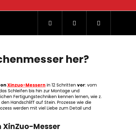
Suchen
Login
Warenkorb
og
üchenmesser her?
 von
Xinzuo-Messern
in 12 Schritten
vor
: vom
s Schleifen bis hin zur Montage und
lichen Fertigungstechniken kennen lernen, wie z.
en Handschliff auf Stein. Prozesse wie die
ozess werden mit viel Liebe zum Detail und
en XinZuo-Messer