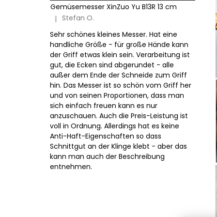
Gemüsemesser XinZuo Yu B13R 13 cm
Stefan O.
|
Die Produktbewertung beträgt 5 von 5 Sternen.
Sehr schönes kleines Messer. Hat eine
handliche Größe - für große Hände kann
der Griff etwas klein sein. Verarbeitung ist
gut, die Ecken sind abgerundet - alle
außer dem Ende der Schneide zum Griff
hin. Das Messer ist so schön vom Griff her
und von seinen Proportionen, dass man
sich einfach freuen kann es nur
anzuschauen. Auch die Preis-Leistung ist
voll in Ordnung. Allerdings hat es keine
Anti-Haft-Eigenschaften so dass
Schnittgut an der Klinge klebt - aber das
kann man auch der Beschreibung
entnehmen.