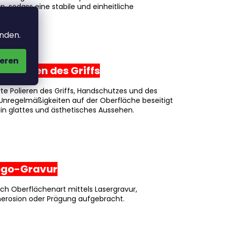
, sodass eine stabile und einheitliche
eht.
anden.
eren
s Polieren des Griffs
rte Polieren des Griffs, Handschutzes und des
Unregelmäßigkeiten auf der Oberfläche beseitigt
ein glattes und ästhetisches Aussehen.
 Logo-Gravur
ach Oberflächenart mittels Lasergravur,
nerosion oder Prägung aufgebracht.