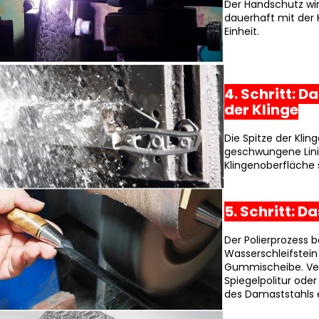
Der Handschutz wi
dauerhaft mit der 
Einheit.
4. Schritt: D
der Klinge
Die Spitze der Klin
geschwungene Linie
Klingenoberfläche s
5. Schritt: D
Der Polierprozess 
Wasserschleifstein
Gummischeibe. Ver
Spiegelpolitur oder
des Damaststahls e