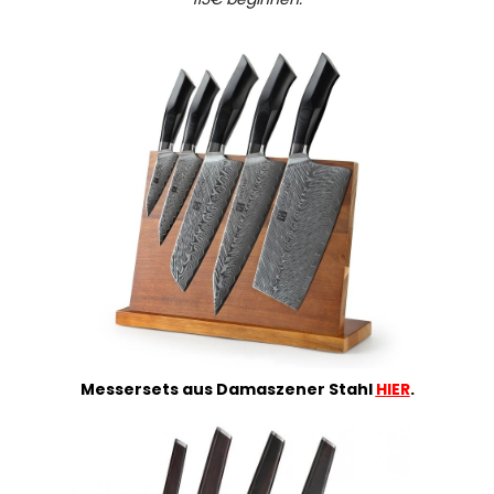
Messersets aus Damaszener Stahl
HIER
.