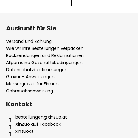
F
u
Auskunft für Sie
ß
z
Versand und Zahlung
e
Wie wir Ihre Bestellungen verpacken
i
Rücksendungen und Reklamationen
l
Allgemeine Geschäftsbedingungen
Datenschutzbestimmungen
e
Gravur – Anweisungen
Messergravur für Firmen
Gebrauchsanweisung
Kontakt
bestellungen
@
xinzuo.at
XinZuo auf Facebook
xinzuoat