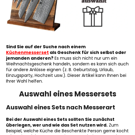
SUCHEN
Sind Sie auf der Suche nach einem
W
Küchenmesserset
als Geschenk für sich selbst oder
i
jemanden anderen?
Es muss sich nicht nur um ein
r
Weihnachtsgeschenk handeln, sondern es kann sich auch
e
für andere Anlässe eignen (z. B. Geburtstag, Urlaub,
m
Einzugsparty, Hochzeit usw.). Dieser Artikel kann Ihnen bei
Ihrer Wahl helfen.
p
f
Auswahl eines Messersets
e
h
Auswahl eines Sets nach Messerart
l
e
Bei der Auswahl eines Sets sollten Sie zunächst
n
überlegen, wer und wie das Set nutzen wird.
Zum
Beispiel, welche Küche die Beschenkte Person gerne kocht