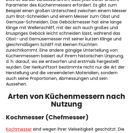
Parameter des Küchenmessers erfordert. Es gibt zum
Beispiel einen großen Unterschied zwischen einem Messer
zum Brot-Schneiden und einem Messer zum Obst und
Gemüse-Schneiden. Das Gebäckmesser hat eine lange
SUCHEN
Klinge mit Wellenschliff, mit der sich auch großes und
knuspriges Gebäck leicht schneiden lässt, während das
Obst- und Gemüsemesser mit seiner kurzen Klinge und
gleichmäßigem Schliff mit kleinen Früchten
W
zurechtkommt. Eine andere gängige Unterteilung von
i
Küchenmessern basiert auf ihrem historischen Ursprung,
r
d. h. darauf, wo sie entworfen und erstmals hergestellt
e
wurden. Der Herkunftsort bestimmte nicht nur die Art der
Herstellung und die verwendeten Materialien, sondern
m
auch seine Proportionen, Abmessungen und sein
p
Aussehen.
f
e
Arten von Küchenmessern nach
h
Nutzung
l
e
Kochmesser (Chefmesser)
n
Kochmesser
sind wegen ihrer Vielseitigkeit geschätzt. Die