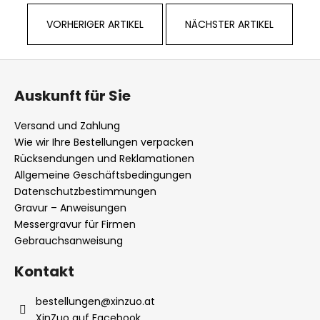
VORHERIGER ARTIKEL
NÄCHSTER ARTIKEL
F
u
Auskunft für Sie
ß
z
Versand und Zahlung
e
Wie wir Ihre Bestellungen verpacken
i
Rücksendungen und Reklamationen
l
Allgemeine Geschäftsbedingungen
Datenschutzbestimmungen
e
Gravur – Anweisungen
Messergravur für Firmen
Gebrauchsanweisung
Kontakt
bestellungen
@
xinzuo.at
XinZuo auf Facebook