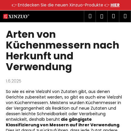
W
👉 Entdecken Sie die neuen Xinzuo-Produkte 👉
HIER
a
Zum
Zurück
Zurück
Suchen
Ware
M
Login
r
Inhalt
zum
zum
springen
e
Arten von
W
n
a
k
Küchenmessern nach
s
o
Herkunft und
s
r
u
b
Verwendung
c
h
1.6.2025
e
n
So wie es eine Vielzahl von Zutaten gibt, aus denen
Gerichte zubereitet werden, so gibt es auch eine Vielzahl
S
von Küchenmessern. Meistens wurden Küchenmesser in
i
der Vergangenheit als Reaktion auf neue Zutaten und
dessen leichte Schneidbarkeit oder Verarbeitung
e
entwickelt, deshalb beruht
die gängigste
?
Klassifizierung von Messern auf ihrer Verwendung
.
Dies ist darauf zurückzuführen, dass jede Zutat andere