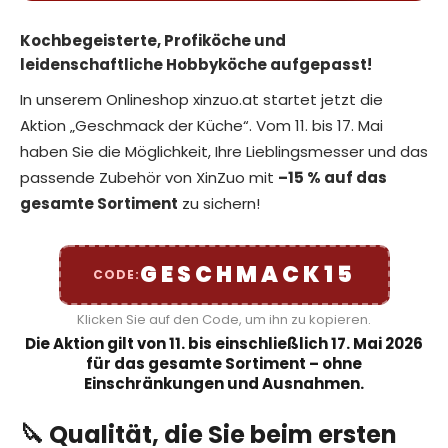
Kochbegeisterte, Profiköche und
leidenschaftliche Hobbyköche aufgepasst!
SUCHEN
In unserem Onlineshop xinzuo.at startet jetzt die
Aktion „Geschmack der Küche“. Vom 11. bis 17. Mai
haben Sie die Möglichkeit, Ihre Lieblingsmesser und das
W
passende Zubehör von XinZuo mit
–15 % auf das
i
r
gesamte Sortiment
zu sichern!
e
m
p
GESCHMACK15
CODE:
f
e
Klicken Sie auf den Code, um ihn zu kopieren.
h
Die Aktion gilt von 11. bis einschließlich 17. Mai 2026
l
für das gesamte Sortiment – ohne
e
Einschränkungen und Ausnahmen.
n
🔪 Qualität, die Sie beim ersten