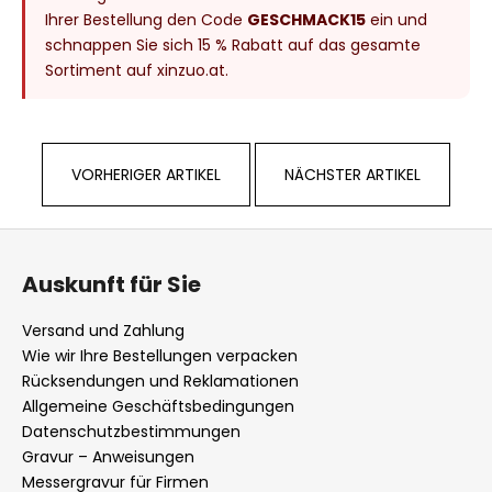
Ihrer Bestellung den Code
GESCHMACK15
ein und
schnappen Sie sich 15 % Rabatt auf das gesamte
Sortiment auf xinzuo.at.
VORHERIGER ARTIKEL
NÄCHSTER ARTIKEL
F
u
Auskunft für Sie
ß
z
Versand und Zahlung
e
Wie wir Ihre Bestellungen verpacken
i
Rücksendungen und Reklamationen
l
Allgemeine Geschäftsbedingungen
Datenschutzbestimmungen
e
Gravur – Anweisungen
Messergravur für Firmen