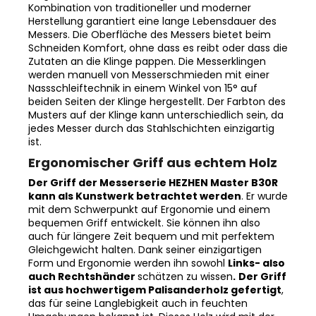
Herstellung garantiert eine lange Lebensdauer des
Messers. Die Oberfläche des Messers bietet beim
Schneiden Komfort, ohne dass es reibt oder dass die
Zutaten an die Klinge pappen. Die Messerklingen
werden manuell von Messerschmieden mit einer
Nassschleiftechnik in einem Winkel von 15° auf
beiden Seiten der Klinge hergestellt. Der Farbton des
Musters auf der Klinge kann unterschiedlich sein, da
jedes Messer durch das Stahlschichten einzigartig
ist.
Ergonomischer Griff aus echtem Holz
Der Griff der Messerserie HEZHEN Master B30R
kann als Kunstwerk betrachtet werden
. Er wurde
mit dem Schwerpunkt auf Ergonomie und einem
bequemen Griff entwickelt. Sie können ihn also
auch für längere Zeit bequem und mit perfektem
Gleichgewicht halten. Dank seiner einzigartigen
Form und Ergonomie werden ihn sowohl
Li
nks- also
auch Rechtshänder
schätzen zu wissen
.
Der Griff
ist aus hochwertigem Palisanderholz gefertigt
,
das für seine Langlebigkeit auch in feuchten
Umgebungen bekannt ist. Dieses Holz wird mit der
Zeit nicht weicher, reißt nicht und erbleicht