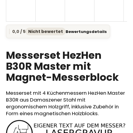
SUCHEN
0,0 / 5
Nicht bewertet
Bewertungsdetails
Die
durchschnittliche
Produktbewertung
W
ist
Messerset HezHen
i
0,0
r
von
B30R Master mit
e
5
Magnet-Messerblock
Sternen.
m
p
f
Messerset mit 4 Küchenmessern HezHen Master
e
B30R aus Damaszener Stahl mit
h
ergonomischem Holzgriff, inklusive Zubehör in
l
e
Form eines magnetischen Holzblocks.
n