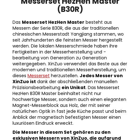
(B30R)
Das
Messerset HezHen Master
besteht aus
Messern der Serie B30R, die aus der traditionellen
chinesischen Messerstadt Yangjiang stammen, wo
seit Jahrhunderten die feinsten Messer hergestellt
werden. Die lokalen Messerschmiede haben ihre
Fertigkeiten in der Messerherstellung und -
bearbeitung von Generation zu Generation
weitergegeben. XinZuo verwendet das Beste aus der
modernen und traditionellen Messerherstellung, um
dieses
Messerset
herzustellen.
Jedes Messer von
XinZuo ist
dank der abschließenden manuellen
Präzisionsbearbeitung
ein Unikat
. Das Messerset
HezHen B30R Master beinhaltet nicht nur
hochwertige Messer, sondern auch einen eleganten
Magnet-Messerblock aus Holz, der mit seiner
natürlichen Optik in fast jede Küche passt und beim
Anblick der magnetisch befestigten Messer einen
luxuriösen Eindruck erweckt.
Die Messer in diesem Set gehören zu den
exklusiven Messern von XinZuo, die aufgrund
ihrer Einzigartigkeit unter der eigenen Marke