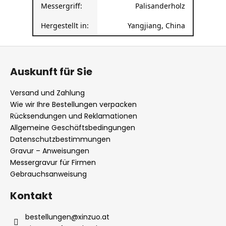
Hergestellt in:
Yangjiang, China
F
u
Auskunft für Sie
ß
z
Versand und Zahlung
e
Wie wir Ihre Bestellungen verpacken
i
Rücksendungen und Reklamationen
l
Allgemeine Geschäftsbedingungen
Datenschutzbestimmungen
e
Gravur – Anweisungen
Messergravur für Firmen
Gebrauchsanweisung
Kontakt
bestellungen
@
xinzuo.at
XinZuo auf Facebook