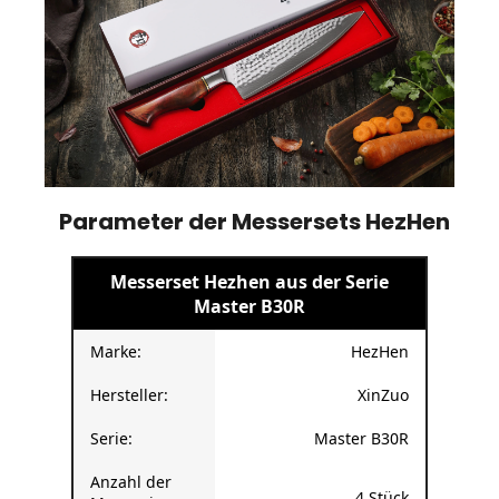
Parameter der Messersets HezHen
Messerset Hezhen aus der Serie
Master B30R
Marke:
HezHen
Hersteller:
XinZuo
Serie:
Master B30R
Anzahl der
4 Stück
Messer im
Set: