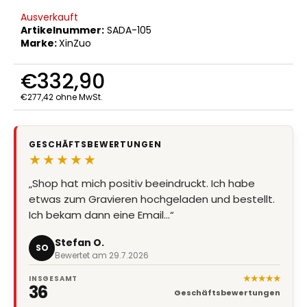
Ausverkauft
Artikelnummer:
SADA-105
Marke:
XinZuo
€332,90
€277,42 ohne MwSt.
Verkaufspreis:
GESCHÄFTSBEWERTUNGEN
★★★★★
„Shop hat mich positiv beeindruckt. Ich habe
„Super Qualität, Preis Leistung stimmt, Lieferung
etwas zum Gravieren hochgeladen und bestellt.
super schnell“
Ich bekam dann eine Email…“
Marion Eder
ME
Bewertet am 8.7.2026
Stefan O.
SO
Bewertet am 29.7.2026
★★★★★
INSGESAMT
36
Geschäftsbewertungen