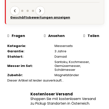
‹
›
Geschäftsbewertungen anzeigen
Fragen
Ansehen
Teilen
Kategorie
:
Messersets
Garantie
:
3 Jahre
Stahlart
:
Damast
Santoku
,
Kochmesser
,
Messer im Set
:
Gemüsemesser
,
Schälmesser
Zubehör
:
Magnetständer
Dieser Artikel ist leider ausverkauft…
Kostenloser Versand
Shoppen Sie mit kostenlosem Versand
zu Pickup Standorten in Österreich.
30 Tage Rückgaberecht