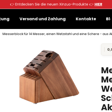
👉 Entdecken Sie die neuen Xinzuo-Produkte 👉
HIER
tung
Versand und Zahlung
Kontakte
Bl
Was suchen Sie?
Messerblock für 14 Messer, einen Wetzstahl und eine Schere - aus A
SUCHEN
0,
Die
durc
Pro
ist
Me
Wir empfehlen
0,0
von
Me
5
Ster
We
Sc
Ak