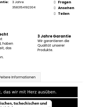
ntie
:
3 Jahre
Fragen
3583154192304
Ansehen
Teilen
echt
3 Jahre Garantie
ht
Wir garantieren die
d, haben
Qualität unserer
eit, das
Produkte.
n.
eitere Informationen