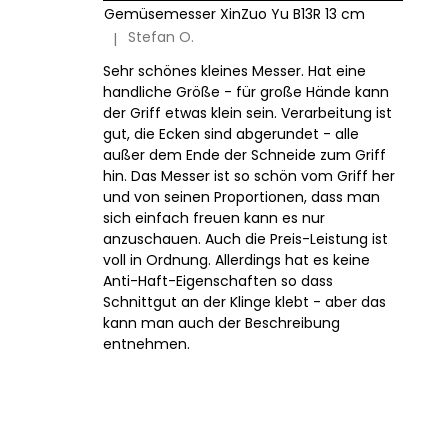
Gemüsemesser XinZuo Yu B13R 13 cm
Stefan O.
|
Die Produktbewertung beträgt 5 von 5 Sternen.
Sehr schönes kleines Messer. Hat eine
handliche Größe - für große Hände kann
der Griff etwas klein sein. Verarbeitung ist
gut, die Ecken sind abgerundet - alle
außer dem Ende der Schneide zum Griff
hin. Das Messer ist so schön vom Griff her
und von seinen Proportionen, dass man
sich einfach freuen kann es nur
anzuschauen. Auch die Preis-Leistung ist
voll in Ordnung. Allerdings hat es keine
Anti-Haft-Eigenschaften so dass
Schnittgut an der Klinge klebt - aber das
kann man auch der Beschreibung
entnehmen.