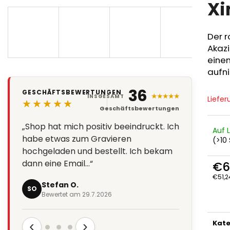
Xi
Der 
Akazi
einen
aufn
36
GESCHÄFTSBEWERTUNGEN
★★★★★
INSGESAMT
Liefer
★★★★★
Geschäftsbewertungen
„Shop hat mich positiv beeindruckt. Ich
Auf 
habe etwas zum Gravieren
(>10 
hochgeladen und bestellt. Ich bekam
dann eine Email…“
€6
€51,2
Stefan O.
Verka
SO
Bewertet am 29.7.2026
‹
›
Kate