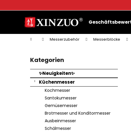
W
a
Zum
Zurück
Zurück
r
Inhalt
Geschäftsbewer
zum
zum
springen
e
n
Einkaufen
Einkaufen
k
Startseite
Messerzubehör
Messerblöcke
S
o
e
r
Kategorien
Kategorien
i
b
überspringen
t
✨Neuigkeiten✨
e
Küchenmesser
n
Kochmesser
l
Santokumesser
e
Gemüsemesser
i
Brotmesser und Konditormesser
s
Ausbeinmesser
t
Schälmesser