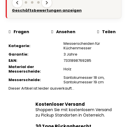
‹
›
Geschäftsbewertungen anzeigen
Fragen
Ansehen
Teilen
Messerscheiden für
Kategorie
:
Küchenmesser
Garantie
:
3 Jahre
EAN
:
7331898769285
Material der
Holz
Messerscheide
:
Santokumesser 18 cm
,
Messerscheide
:
Santokumesser 19 cm
Dieser Artikel ist leider ausverkauft…
Kostenloser Versand
Shoppen Sie mit kostenlosem Versand
zu Pickup Standorten in Österreich.
30 Tage Rückgaberecht