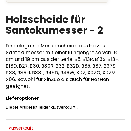
durchschnittliche
Produktbewertung
ist
Holzscheide für
0,0
SUCHEN
von
Santokumesser - 2
5
Sternen.
Eine elegante Messerscheide aus Holz für
W
Santokumesser mit einer Klingengröße von 18
i
cm und 19 cm aus der Serie: B5, B13R, B13S, B13H,
r
B13D, B27, B30, B30R, B32, B32D, B35, B37, B37S,
e
B38, B38H, B38L, B46D, B46W, X02, X02O, X02M,
m
X06. Sowohl für XinZuo als auch für HezHen
p
f
geeignet.
e
h
Lieferoptionen
l
Dieser Artikel ist leider ausverkauft…
e
n
Ausverkauft