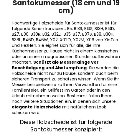
Santokumesser (18 cm und 19
cm)
Hochwertige Holzscheide für Santokumesser ist für
folgende Serien konzipiert: B5, B13R, B13S, B13H, B13D,
B27, B30, B30R, B32, B32D, B35, B37, B37S, B38, B38H,
B38L, B46D, B46W, X02, X02O, X02M, X06 von XinZuo
und HezHen. Sie eignet sich für alle, die ihre
Küchenmesser zu Hause nicht in einem klassischen
oder an einem magnetischen Ständer aufbewahren
möchten.
Schützt die Messerklinge vor
Beschädigung und Abstumpfung.
Sie werden die
Holzscheide nicht nur zu Hause, sondern auch beim
sicheren Transport zu schätzen wissen. Wenn Sie Ihr
Messer beispielsweise zu Ihren Verwandten für eine
Familienfeier, ein Grillfest im Garten oder in den
Urlaub mitnehmen wollen. Bestimmt fallen Ihnen
noch weitere Situationen ein, in denen sich unsere
elegante Holzscheide
mit natürlichem Look
schicken wird.
Diese Holzscheide ist für folgende
Santokumesser konzipiert: