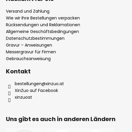
ß
z
Versand und Zahlung
e
Wie wir Ihre Bestellungen verpacken
i
Rücksendungen und Reklamationen
l
Allgemeine Geschäftsbedingungen
Datenschutzbestimmungen
e
Gravur – Anweisungen
Messergravur für Firmen
Gebrauchsanweisung
Kontakt
bestellungen
@
xinzuo.at
XinZuo auf Facebook
xinzuoat
Uns gibt es auch in anderen Ländern