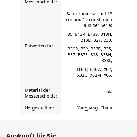
Messerscheide:
Santokumesser mit 18
cm und 19 cm Klingen
aus der Serie:
B5, B13R, B13S, B13H,
B13D, B27, B30,
Entworfen für:
B30R, B32, B32D, B35,
B37, B37S, B38, B38H,
B38L,
B46D, B46W, X02,
X02O, X02M, X06.
Material der
Holz
Messerscheide:
Hergestellt in:
Yangjiang, China
F
u
Auskunft für Sie