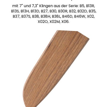
mit 7" und 7,3" Klingen aus der Serie: B5, B13R,
B13S, B13H, B13D, B27, B30, B30R, B32, B32D, B35,
B37, B37S, B38, B38H, B38L, B46D, B46W, X02,
X02O, X02M, X06.