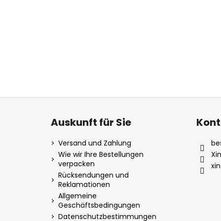
F
u
Auskunft für Sie
Kont
ß
z
Versand und Zahlung
be
e
Wie wir Ihre Bestellungen
Xi
verpacken
i
xi
Rücksendungen und
l
Reklamationen
e
Allgemeine
Geschäftsbedingungen
Datenschutzbestimmungen