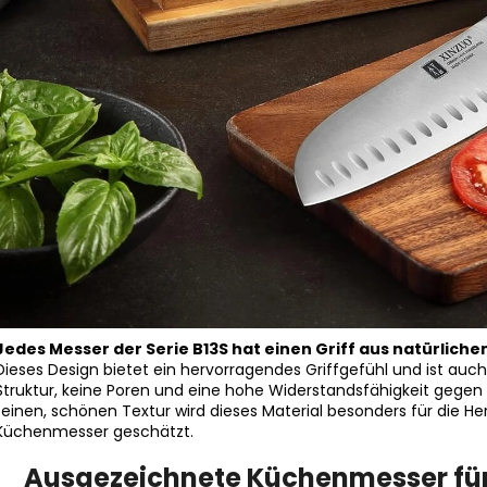
Jedes Messer der Serie B13S hat einen Griff aus natürlich
Dieses Design bietet ein hervorragendes Griffgefühl und ist auc
Struktur, keine Poren und eine hohe Widerstandsfähigkeit gegen F
feinen, schönen Textur wird dieses Material besonders für die He
Küchenmesser geschätzt.
Ausgezeichnete Küchenmesser für