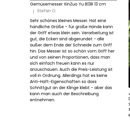
Gemüsemesser XinZuo Yu B13R 13 cm
Stefan O.
|
Die Produktbewertung beträgt 5 von 5 Sternen.
Sehr schönes kleines Messer. Hat eine
handliche Größe - für große Hände kann
der Griff etwas klein sein. Verarbeitung ist
gut, die Ecken sind abgerundet - alle
außer dem Ende der Schneide zum Griff
hin. Das Messer ist so schön vom Griff her
und von seinen Proportionen, dass man
sich einfach freuen kann es nur
anzuschauen. Auch die Preis-Leistung ist
voll in Ordnung. Allerdings hat es keine
Anti-Haft-Eigenschaften so dass
Schnittgut an der Klinge klebt - aber das
kann man auch der Beschreibung
entnehmen.