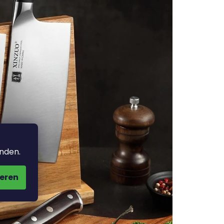
anden.
eren