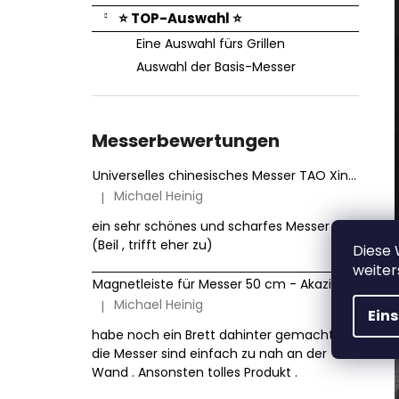
⭐ TOP-Auswahl ⭐
Eine Auswahl fürs Grillen
Auswahl der Basis-Messer
Messerbewertungen
Universelles chinesisches Messer TAO XinZuo Jiang B46D 18 cm
Michael Heinig
|
Die Produktbewertung beträgt 5 von 5 Sternen.
ein sehr schönes und scharfes Messer
(Beil , trifft eher zu)
Diese
weiter
Magnetleiste für Messer 50 cm - Akazienholz HezHen
Michael Heinig
|
Die Produktbewertung beträgt 5 von 5 Sternen.
Ein
habe noch ein Brett dahinter gemacht ,
die Messer sind einfach zu nah an der
Wand . Ansonsten tolles Produkt .