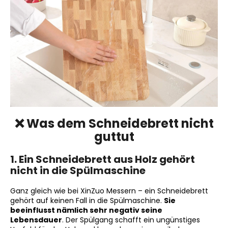
SUCHEN
W
i
r
e
❌ Was dem Schneidebrett nicht
m
guttut
p
f
1. Ein Schneidebrett aus Holz gehört
e
nicht in die Spülmaschine
h
l
Ganz gleich wie bei XinZuo Messern – ein Schneidebrett
e
gehört auf keinen Fall in die Spülmaschine.
Sie
n
beeinflusst nämlich sehr negativ seine
Lebensdauer
. Der Spülgang schafft ein ungünstiges