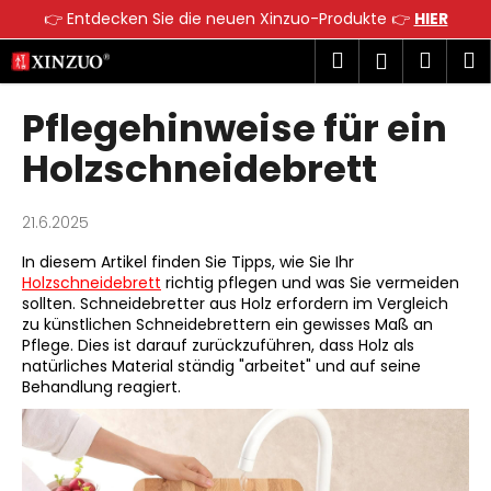
W
👉 Entdecken Sie die neuen Xinzuo-Produkte 👉
HIER
a
Zum
Zurück
Zurück
Suchen
Ware
M
Login
r
Inhalt
zum
zum
springen
e
Pflegehinweise für ein
W
n
a
k
Holzschneidebrett
s
o
s
r
21.6.2025
u
b
c
In diesem Artikel finden Sie Tipps, wie Sie Ihr
Holzschneidebrett
richtig pflegen und was Sie vermeiden
h
sollten. Schneidebretter aus Holz erfordern im Vergleich
e
zu künstlichen Schneidebrettern ein gewisses Maß an
n
Pflege. Dies ist darauf zurückzuführen, dass Holz als
natürliches Material ständig "arbeitet" und auf seine
S
Behandlung reagiert.
i
e
?