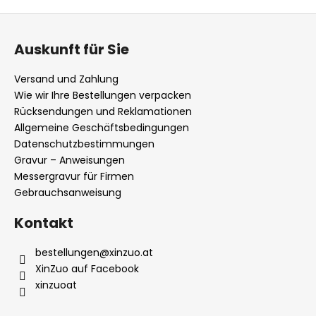
F
u
Auskunft für Sie
ß
z
Versand und Zahlung
e
Wie wir Ihre Bestellungen verpacken
i
Rücksendungen und Reklamationen
l
Allgemeine Geschäftsbedingungen
Datenschutzbestimmungen
e
Gravur – Anweisungen
Messergravur für Firmen
Gebrauchsanweisung
Kontakt
bestellungen
@
xinzuo.at
XinZuo auf Facebook
xinzuoat